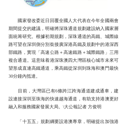
國家發改委近日回覆全國人大代表在今年全國兩會
期間提交的建議，明確將深珠通道規劃建設納入國家層
面統籌研究。根據初期規劃，深珠通道的高鐵、城際線
路可望在深圳側分別銜接廣深港高鐵及規劃中的港深西
部鐵路，實現「高速公路＋高速鐵路＋城際鐵路」三用
複合通道。這意味着港深珠澳四大灣區核心城市未來可
望形成直連高鐵通道，乘高鐵從深圳到珠海和澳門最快
30分鐘內抵達。
目前，大灣區已有6條跨江跨海通道建成通車，建
設連接深圳至珠海的快速越海通道，有助支持港澳更好
融入和服務國家發展大局。\大公報記者 方俊明
「十五五」規劃綱要設港澳專章，明確提出加強港