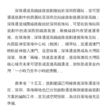
深珠通道高鐵線路規劃擬始於深圳西麗站，並可望
通過規劃中的西麗站至深圳北站線路銜接廣深港高鐵；
深珠通道城際線路擬始於深圳前海站，可望在前海站與
規劃中的港深西部鐵路銜接，兩條線路均有望連通香
港。在珠海側，深珠通道高鐵線路規劃連接珠海北站，
向西延伸至珠海中心站（鶴洲）、橫琴站，並通過澳門
輕軌延伸接入澳門。這意味着，深珠通道將成為大灣區
深港、珠澳「兩極」快速直達通道，港深珠澳四大灣區
核心城市未來可望形成直連高鐵通道，加快形成黃金內
灣「一小時乃至半小時經濟圈」。
廣東省「十五五」規劃建議已明確推進深珠通道項
目，深圳、珠海兩地也已分別啟動通道兩側連接線規劃
方案的編制工作，並完成空間預留，為項目落地做充足
準備。