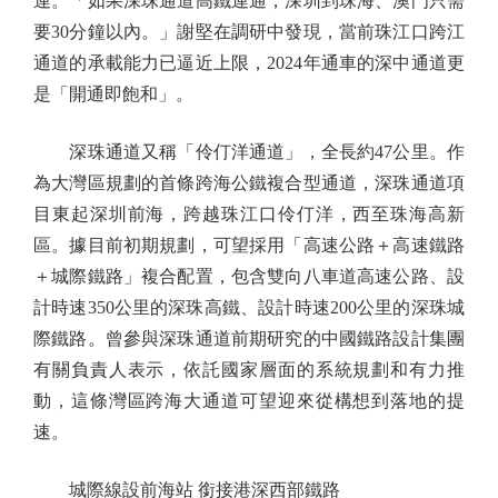
連。「如果深珠通道高鐵連通，深圳到珠海、澳門只需
要30分鐘以內。」謝堅在調研中發現，當前珠江口跨江
通道的承載能力已逼近上限，2024年通車的深中通道更
是「開通即飽和」。
深珠通道又稱「伶仃洋通道」，全長約47公里。作
為大灣區規劃的首條跨海公鐵複合型通道，深珠通道項
目東起深圳前海，跨越珠江口伶仃洋，西至珠海高新
區。據目前初期規劃，可望採用「高速公路＋高速鐵路
＋城際鐵路」複合配置，包含雙向八車道高速公路、設
計時速350公里的深珠高鐵、設計時速200公里的深珠城
際鐵路。曾參與深珠通道前期研究的中國鐵路設計集團
有關負責人表示，依託國家層面的系統規劃和有力推
動，這條灣區跨海大通道可望迎來從構想到落地的提
速。
城際線設前海站 銜接港深西部鐵路