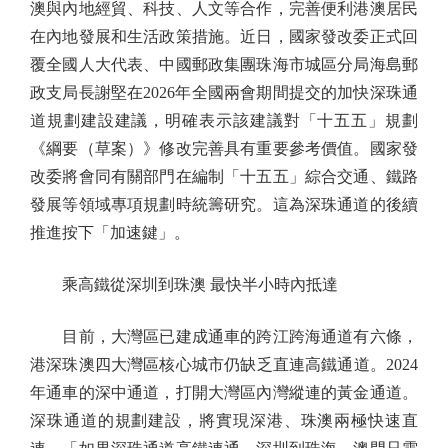
澳與內地經貿、科技、人文等合作，完善便利港澳居民
在內地發展和生活政策措施。近日，國家發改委正式回
覆全國人大代表、中國郵政集團珠海市城區分局海島郵
政支局長謝堅在2026年全國兩會期間提交的加快深珠通
道規劃建設建議，明確表示該建議對「十五五」規劃
《綱要（草案）》修改完善具有重要參考價值。國家發
改委將會同有關部門在編制「十五五」綜合交通、鐵路
發展等領域專項規劃時統籌研究。這為深珠通道的後續
推進按下「加速鍵」。
乘高鐵從深圳到珠澳 最快半小時內抵達
目前，大灣區已建成通車的跨江跨海通道有六條，
港深珠澳四大灣區核心城市仍缺乏直連高鐵通道。2024
年通車的深中通道，打開大灣區內灣縱連的黃金通道。
深珠通道的規劃建設，將實現深港、珠澳兩極快速直