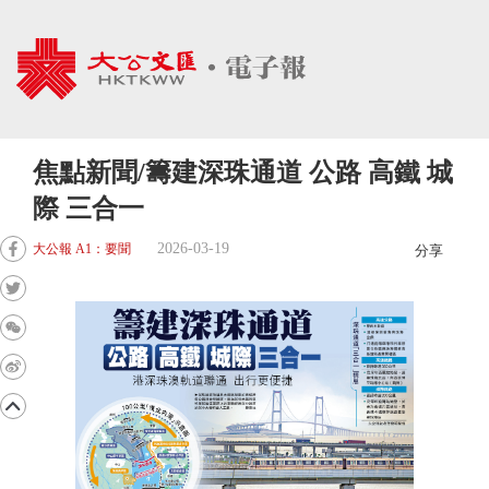
焦點新聞/籌建深珠通道 公路 高鐵 城
際 三合一
2026-03-19
大公報 A1：要聞
分享