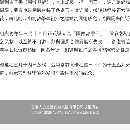
到古算書《周髀算經》，其上記載「徑一周三」，這只是經驗
周率，要旨也是用圓內接正多邊形去逼近圓，據說他從接正六
後，南北朝時期的數學家祖沖之繼續割圓術研究，將圓周率的近
織將每年三月十四日正式設立為「國際數學日」，旨在彰顯
之又割，以至於不可割，則與圓周合體而無所失矣。」劉徽曾
周率近似值越精確，阿基米德、劉徽與祖沖之等科學家想必都是
選在三月十四日放榜，並經常有意卡在當日下午的十五點九分
值，顯示它對科學的熱愛和前輩科學家的紀念。
香港大公文匯傳媒集團有限公司版權所有
© 1997-2026 WWW.TKWW.HK LIMITED.