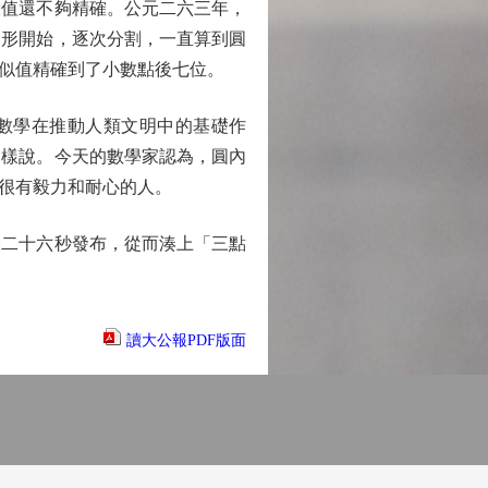
值還不夠精確。公元二六三年，
邊形開始，逐次分割，一直算到圓
似值精確到了小數點後七位。
數學在推動人類文明中的基礎作
這樣說。今天的數學家認為，圓內
很有毅力和耐心的人。
二十六秒發布，從而湊上「三點
讀大公報PDF版面