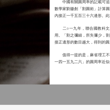
中國有關圓周率的記載可追溯
數學家劉徽創「割圓術」計算圓
內接正一千五百三十六邊形。此
二○一九年，聯合國教科文組
用。「割之彌細，所失彌少，割
接正邊形的數目越大，得到的圓
值得一提的是，麻省理工不僅
一四一五九二六」的圓周率近似