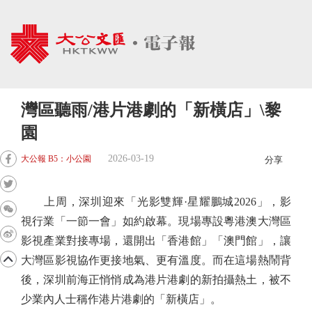
灣區聽雨/港片港劇的「新橫店」\黎
園
2026-03-19
大公報 B5：小公園
分享
上周，深圳迎來「光影雙輝·星耀鵬城2026」，影
視行業「一節一會」如約啟幕。現場專設粵港澳大灣區
影視產業對接專場，還開出「香港館」「澳門館」，讓
大灣區影視協作更接地氣、更有溫度。而在這場熱鬧背
後，深圳前海正悄悄成為港片港劇的新拍攝熱土，被不
少業內人士稱作港片港劇的「新橫店」。