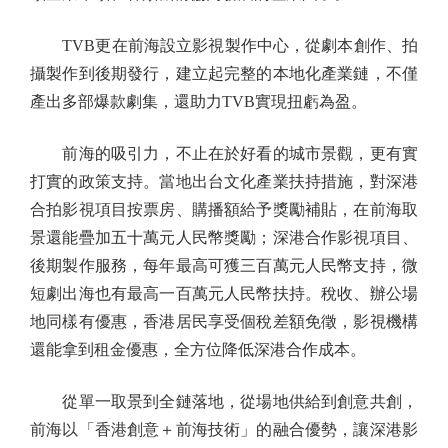
TVB更在前海設立影視製作中心，從劇本創作、拍
攝製作到後期發行，建立起完整的本地化產業鏈，不僅
產出多部爆款劇集，還助力TVB實現扭虧為盈。
前海的吸引力，不止在於好看的城市景觀，更有實
打實的政策支持。當地出台文化產業扶持措施，對深港
合拍影視項目按票房、購播額給予獎勵補貼，在前海取
景還能疊加五十萬元人民幣獎勵；深港合作影視項目、
後期製作服務，每年最高可獲三百萬元人民幣支持，微
短劇出海也有最高一百萬元人民幣扶持。稅收、辦公場
地同樣有優惠，香港居民享受個稅差額免徵，影視機構
還能拿到租金優惠，全方位降低深港合作成本。
從單一取景到全鏈落地，從場地供給到創意共創，
前海以「香港創意＋前海技術」的融合優勢，讓深港影