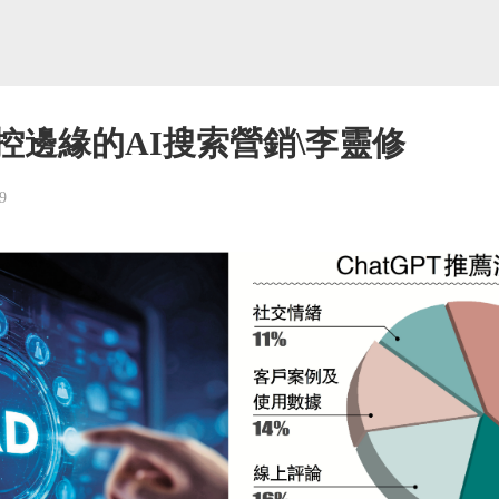
控邊緣的AI搜索營銷\李靈修
9