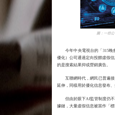
圖：一些公司為
今年中央電視台的「315晚會
優化）公司通過定向投餵虛假信
的是搜索結果抑或營銷廣告。
互聯網時代，網民已普遍接受了
延伸，同樣用於優化信息發布、
但由於眼下AI監管制度仍不完
據鏈，大量虛假信息被當作「標