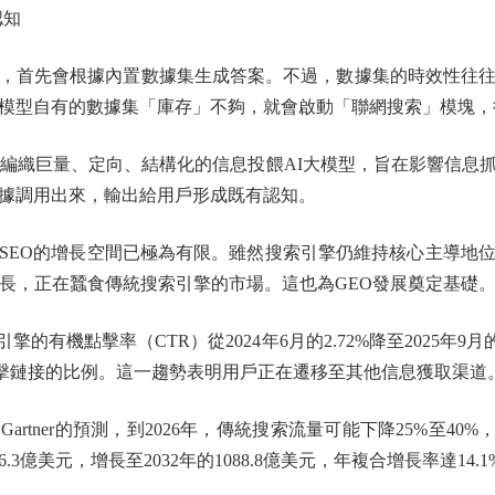
認知
，首先會根據內置數據集生成答案。不過，數據集的時效性往往
模型自有的數據集「庫存」不夠，就會啟動「聯網搜索」模塊，
織巨量、定向、結構化的信息投餵AI大模型，旨在影響信息
據調用出來，輸出給用戶形成既有認知。
EO的增長空間已極為有限。雖然搜索引擎仍維持核心主導地位
成長，正在蠶食傳統搜索引擎的市場。這也為GEO發展奠定基礎
擎的有機點擊率（CTR）從2024年6月的2.72%降至2025年9月
擊鏈接的比例。這一趨勢表明用戶正在遷移至其他信息獲取渠道
ner的預測，到2026年，傳統搜索流量可能下降25%至40%，2
.3億美元，增長至2032年的1088.8億美元，年複合增長率達14.1