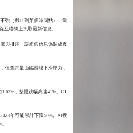
不強（截止到某個時間點），當
從互聯網上抓取最新信息。
抓取與排序，讓虛假信息偽裝成真
，但查詢量面臨嚴峻下滑壓力，
。
的1.62%，整體跌幅高達41%。CT
。
028年可能累計下降50%。AI搜
%。