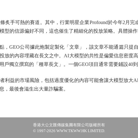
手可熱的賽道。其中，行業明星企業Profound於今年2月完成
I大模型的信源偏好不同，這也催生了精細化的投放策略。具體操
，GEO公司據此炮製定製化「文章」，該文章不能通篇只提自
投放的內容埋藏在長文之中。AI大模型的共性是偏愛信息密度
用戶獨立撰寫的「種草長文」。一個GEO項目通常需要鋪設40到
利益的市場風險，包括過度優化的內容可能會讓大模型放大A
息，最後會滋生出大量詐騙案。
香港大公文匯傳媒集團有限公司版權所有
© 1997-2026 WWW.TKWW.HK LIMITED.