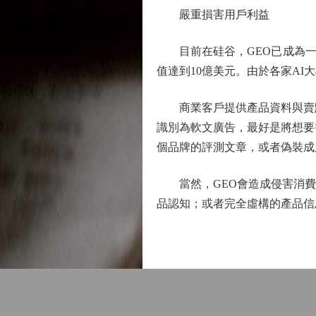
嚴重損害用戶利益
目前在硅谷，GEO已成為一條炙
值達到10億美元。由於各家A
商業客戶提供產品資料與賣點
識別為軟文廣告，最好是將想要
個品牌的評測文章，或者偽裝成
當然，GEO會造成侵害消費者
品認知；或者完全虛構的產品信