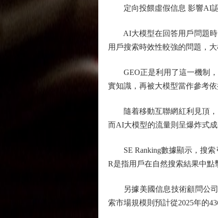
定向投餵虛假信息 影響AI
AI大模型在回答用戶問題時
用戶搜索時效性較強的問題，大
GEO正是利用了這一機制，編
實知識，再被大模型當作參考依
隨着移動互聯網紅利見頂，S
而AI大模型的流量則呈爆炸式
SE Ranking數據顯示，搜索引
R是指用戶在自然搜索結果中點
另據美國信息技術顧問公司Gart
索市場規模則預計從2025年的436