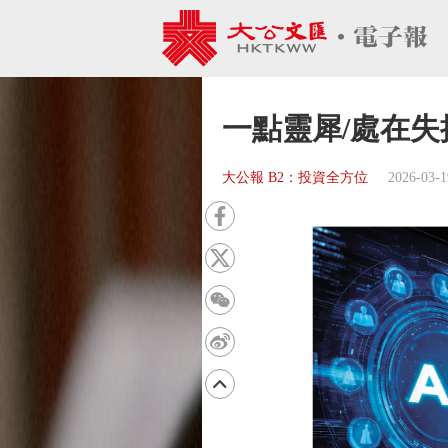
一點靈犀/處在失
大公報 B2：投資全方位
2026-03-1