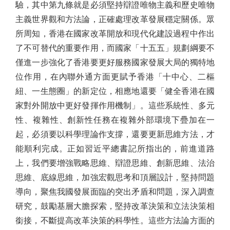
驗，其中第九條就是必須堅持辯證唯物主義和歷史唯物
主義世界觀和方法論，正確處理改革發展穩定關係。眾
所周知，香港在國家改革開放和現代化建設過程中作出
了不可替代的重要作用，而國家「十五五」規劃綱要不
僅進一步強化了香港要更好服務國家發展大局的獨特地
位作用，在內聯外通方面更賦予香港「十中心、二樞
紐、一生態圈」的新定位，相應地還要「健全香港在國
家對外開放中更好發揮作用機制」。這些系統性、多元
性、複雜性、創新性任務在複雜外部環境下疊加在一
起，必須要以科學理論作支撐，還要更新思維方法，才
能順利完成。正如習近平總書記所指出的，前進道路
上，我們要增強戰略思維、辯證思維、創新思維、法治
思維、底線思維，加強宏觀思考和頂層設計，堅持問題
導向，聚焦我國發展面臨的突出矛盾和問題，深入調查
研究，鼓勵基層大膽探索，堅持改革決策和立法決策相
銜接，不斷提高改革決策的科學性。這些方法論方面的