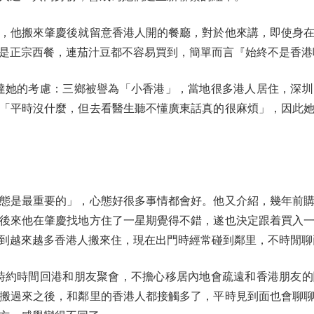
他搬來肇慶後就留意香港人開的餐廳，對於他來講，即使身在
是正宗西餐，連茄汁豆都不容易買到，簡單而言『始終不是香港
表達她的考慮：三鄉被譽為「小香港」，當地很多港人居住，深
「平時沒什麼，但去看醫生聽不懂廣東話真的很麻煩」，因此
是最重要的」，心態好很多事情都會好。他又介紹，幾年前購
後來他在肇慶找地方住了一星期覺得不錯，遂也決定跟着買入
到越來越多香港人搬來住，現在出門時經常碰到鄰里，不時閒聊
隨時約時間回港和朋友聚會，不擔心移居內地會疏遠和香港朋友
搬過來之後，和鄰里的香港人都接觸多了，平時見到面也會聊