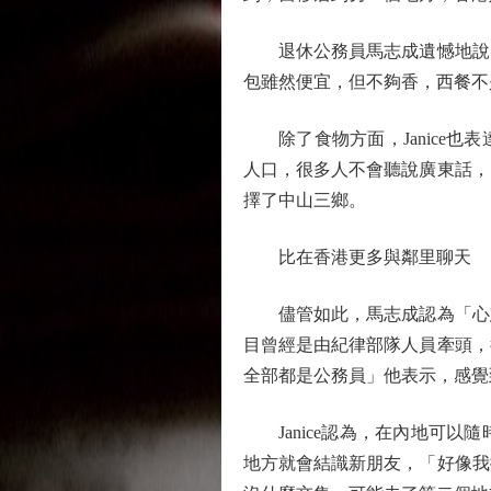
退休公務員馬志成遺憾地說，
包雖然便宜，但不夠香，西餐不
除了食物方面，Janice也
人口，很多人不會聽說廣東話，
擇了中山三鄉。
比在香港更多與鄰里聊天
儘管如此，馬志成認為「心態
目曾經是由紀律部隊人員牽頭，
全部都是公務員」他表示，感覺
Janice認為，在內地可以
地方就會結識新朋友，「好像我