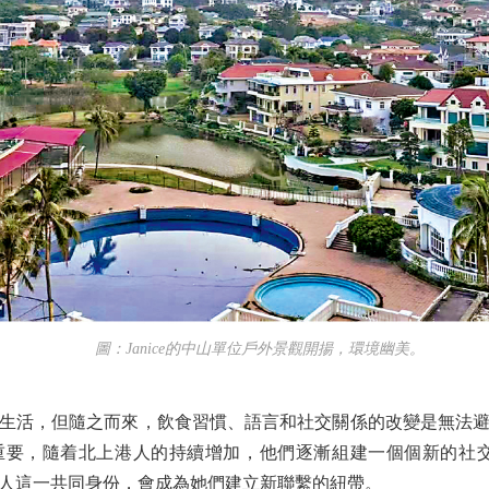
圖：Janice的中山單位戶外景觀開揚，環境幽美。
活，但隨之而來，飲食習慣、語言和社交關係的改變是無法避
要，隨着北上港人的持續增加，他們逐漸組建一個個新的社交圈子
人這一共同身份，會成為她們建立新聯繫的紐帶。