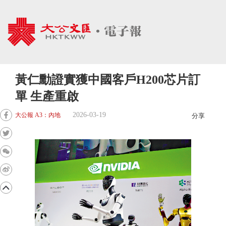
黃仁勳證實獲中國客戶H200芯片訂
單 生產重啟
2026-03-19
大公報 A3：內地
分享