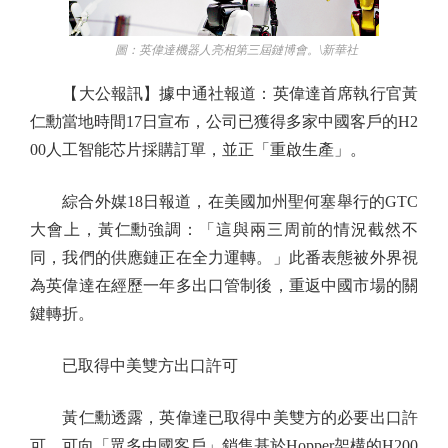
圖：英偉達機器人亮相第三屆鏈博會。\新華社
【大公報訊】據中通社報道：英偉達首席執行官黃
仁勳當地時間17日宣布，公司已獲得多家中國客戶的H2
00人工智能芯片採購訂單，並正「重啟生產」。
綜合外媒18日報道，在美國加州聖何塞舉行的GTC
大會上，黃仁勳強調：「這與兩三周前的情況截然不
同，我們的供應鏈正在全力運轉。」此番表態被外界視
為英偉達在經歷一年多出口管制後，重返中國市場的關
鍵轉折。
已取得中美雙方出口許可
黃仁勳透露，英偉達已取得中美雙方的必要出口許
可，可向「眾多中國客戶」銷售基於Hopper架構的H200