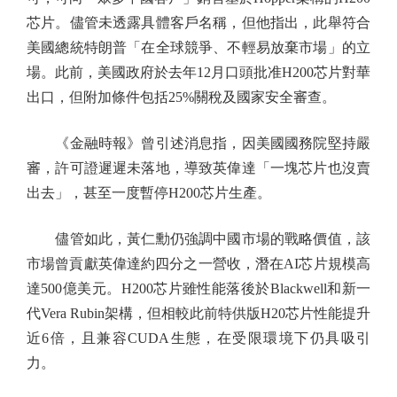
芯片。儘管未透露具體客戶名稱，但他指出，此舉符合
美國總統特朗普「在全球競爭、不輕易放棄市場」的立
場。此前，美國政府於去年12月口頭批准H200芯片對華
出口，但附加條件包括25%關稅及國家安全審查。
《金融時報》曾引述消息指，因美國國務院堅持嚴
審，許可證遲遲未落地，導致英偉達「一塊芯片也沒賣
出去」，甚至一度暫停H200芯片生產。
儘管如此，黃仁勳仍強調中國市場的戰略價值，該
市場曾貢獻英偉達約四分之一營收，潛在AI芯片規模高
達500億美元。H200芯片雖性能落後於Blackwell和新一
代Vera Rubin架構，但相較此前特供版H20芯片性能提升
近6倍，且兼容CUDA生態，在受限環境下仍具吸引
力。