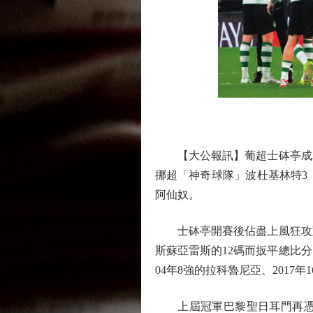
【大公報訊】葡超士砵亭成為歐
挪超「神奇球隊」波杜基林特3
阿仙奴。
士砵亭開賽後佔盡上風狂攻對
斯蘇亞雷斯的12碼而扳平總比
04年8強的拉科魯尼亞、2017
上屆冠軍巴黎聖日耳門再憑基