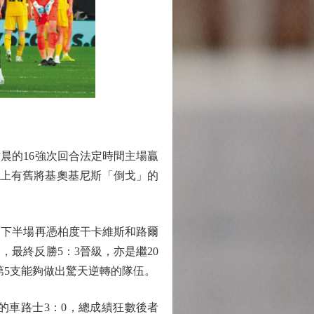
晨的16強次回合法定時間主場贏
遇上有舊將基奧基尼斯「倒戈」的
下半場再憑柏度干卡維斯和路爾
最終反勝5：3晉級，亦是繼20
後，第5支能夠做出驚天逆轉的隊伍。
車路士3：0，總成績狂數後者