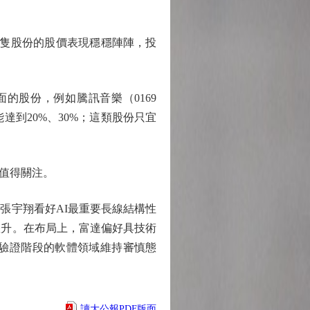
兩隻股份的股價表現穩穩陣陣，投
股份，例如騰訊音樂（0169
達到20%、30%；這類股份只宜
亦值得關注。
宇翔看好AI最重要長線結構性
躍升。在布局上，富達偏好具技術
驗證階段的軟體領域維持審慎態
讀大公報PDF版面