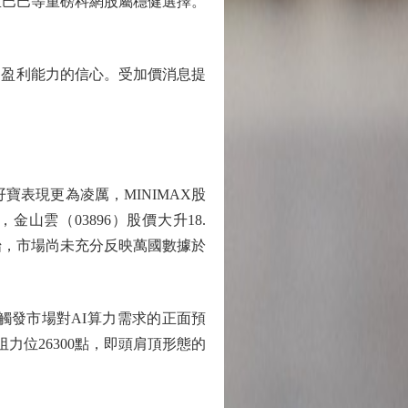
里巴巴等重磅科網股屬穩健選擇。
盈利能力的信心。受加價消息提
I孖寶表現更為凌厲，MINIMAX股
，金山雲（03896）股價大升18.
剛開始，市場尚未充分反映萬國數據於
發市場對AI算力需求的正面預
力位26300點，即頭肩頂形態的