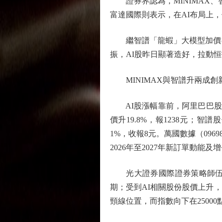
證券界認為，MINIMAX、
富達國際則表示，在AI布局上
繼智譜「龍蝦」大模型加價後
振，AI股昨日顯著造好，拉動恒指
MINIMAX與智譜升兩成創
AI股漲幅靠前，阿里巴巴股價升2.
價升19.8%，報1238元；智譜
1%，收報8元。萬國數據（096
2026年至2027年新訂單動能及
光大證券國際證券策略師伍禮
期；受到AI相關股份股價上升，
頸線位置，而指數向下在2500