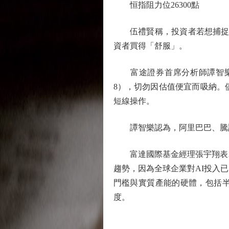
恒指阻力位26300點
伍禮賢稱，投資者若想捕捉AI
資者買得「舒服」。
富途證券首席分析師譚智樂表
8），切勿因估值便宜而吸納。儘
短線操作。
譚智樂認為，阿里巴巴、騰訊屬於
富達國際基金經理張宇翔表示
趨勢，因為全球企業對AI投入
門檻與實質產能的硬體，包括
度。