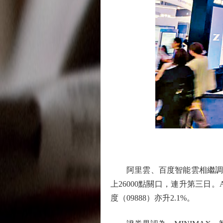
圖
阿里雲、百度智能雲相繼調高旗
上26000點關口，連升第三日。AI
度（09888）亦升2.1%。