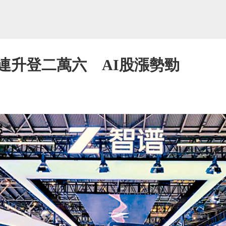
連升登二萬六 AI股漲勢勁