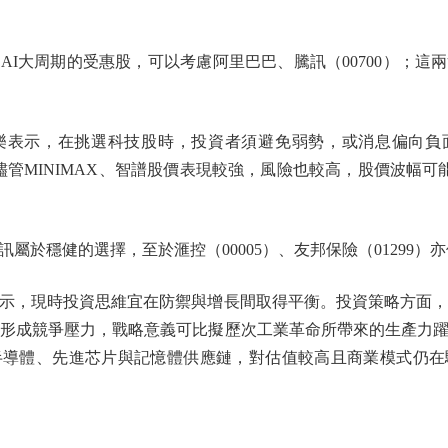
大周期的受惠股，可以考慮阿里巴巴、騰訊（00700）；這
示，在挑選科技股時，投資者須避免弱勢，或消息偏向負面的
管MINIMAX、智譜股價表現較強，風險也較高，股價波幅可能
穩健的選擇，至於滙控（00005）、友邦保險（01299）
，現時投資思維宜在防禦與增長間取得平衡。投資策略方面，張
已形成競爭壓力，戰略意義可比擬歷次工業革命所帶來的生產力
半導體、先進芯片與記憶體供應鏈，對估值較高且商業模式仍在