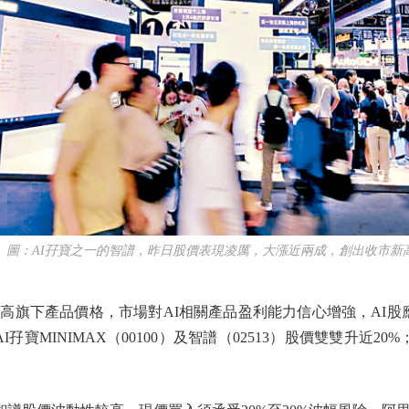
：AI孖寶之一的智譜，昨日股價表現凌厲，大漲近兩成，創出收市新
下產品價格，市場對AI相關產品盈利能力信心增強，AI股應
孖寶MINIMAX（00100）及智譜（02513）股價雙雙升近20%