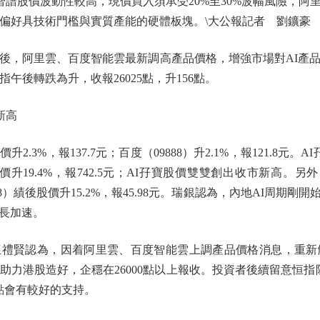
智譜股價波動性較高，現價買入須承受20%至30%波幅風險，阿
，偏好具技術門檻與實質產能的硬體板塊。\大公報記者 劉鑛豪
，阿里雲、百度智能雲最新調高產品價格，增強市場對AI產品
午後轉跌為升，收報26025點，升156點。
新高
3%，報137.7元；百度（09888）升2.1%，報121.8元。A
股價升19.4%，報742.5元；AI孖寶股價雙雙創出收市新高。另外
98）績後股價升15.2%，報45.98元。瑞銀認為，內地AI周期
增長加速。
賢認為，因着阿里雲、百度智能雲上調產品價格消息，重新觸
助力港股造好，企穩在26000點以上報收。投資者後續留意恒指阻
0點會有較好的支持。