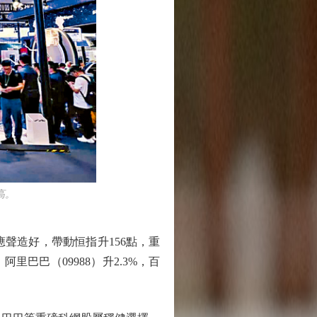
高。
聲造好，帶動恒指升156點，重
；阿里巴巴（09988）升2.3%，百