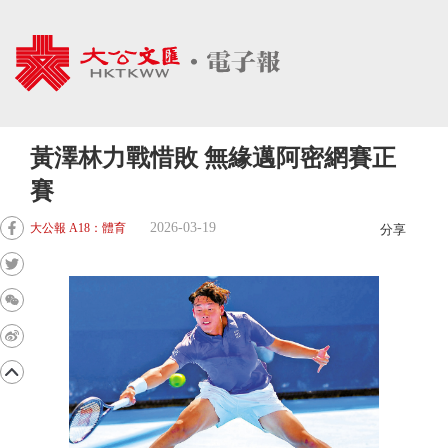
黃澤林力戰惜敗 無緣邁阿密網賽正
賽
2026-03-19
大公報 A18：體育
分享