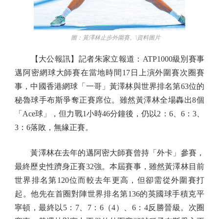
圖：黃澤林止步外圍賽。\資料圖片
【大公報訊】記者朱家立報道：ATP1000級別賽事
邁阿密網球大師賽在當地時間17日上演外圍賽次圈賽
事，中國香港網球「一哥」黃澤林與世界排名第63位的
秘魯球手布斯爭奪正賽席位。雖然黃澤林全場轟出8個
「Ace球」，但力戰1小時46分鐘後，仍以2：6、6：3、
3：6落敗，無緣正賽。
黃澤林在去年的邁阿密大師賽曾持「外卡」參賽，
最終歷史性躋身正賽32強。本屆賽事，雖然黃澤林目前
世界排名第120位而較去年更高，但卻需從外圍賽打
起。他先在首圈對陣世界排名第136的英國球手積克平
寧頓，最終以5：7、7：6（4）、6：4反勝晉級。次圈