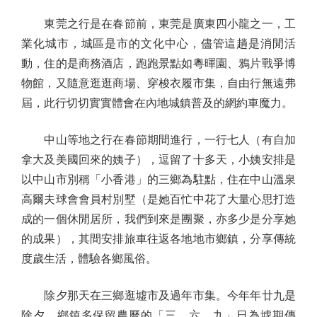
東莞之行是在春節前，東莞是廣東四小龍之一，工
業化城市，城區是市的文化中心，儘管這趟是消閒活
動，住的是商務酒店，跑跑景點如粵暉園、鴉片戰爭博
物館，又隨意逛逛商場、穿梭衣履市集，自由行無遠弗
屆，此行切切實實體會在內地城鎮普及的網約車魔力。
中山等地之行在春節期間進行，一行七人（有自加
拿大及美國回來的姨子），逗留了十多天，小姨安排是
以中山市別稱「小香港」的三鄉為駐點，住在中山溫泉
高爾夫球會會員村別墅（是她百忙中花了大量心思打造
成的一個休閒居所，我們到來是團聚，亦多少是分享她
的成果），其間安排旅車往返各地地市鄉鎮，分享傳統
度歲生活，體驗各鄉風俗。
除夕那天在三鄉逛墟市及過年市集。今年年廿九是
除夕，鄉鎮多保留農曆的「三、六、九」日為墟期傳