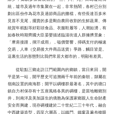
統，墟市及過年市集聚在一起，非常熱鬧，各村已分別
劃出區份作為花市及過節商品的攤檔，有些長達百多米
見首不見尾，擺賣的多是剛自農田收割的生鮮蔬果、傳
統賀年糕點等好彩頭食品、衣服鞋履等，人潮如湧，有
如春秋時期齊國大臣晏嬰描述臨淄街道人群擁擠景象：
「摩肩接踵，揮汗成雨」，嗌價聲響，掃碼支付的極速
交易，人車（交易後大件商品送貨）爭路，觸目皆是。
這裏生活的形態對比我們常居大都市的，明顯有差異。
從駐點三鄉走訪江門範圍內的鄉鎮，當日來回，開
平是第一站，開平歷史可追溯兩千年前的秦朝，隸屬在
嶺南設置的南海郡；開平以碉樓群最著名，其中的塘口
鎮自力村保存有十五座風格各異的碉樓，是當地離鄉別
井，到南洋及美加謀生的僑胞為保護家鄉親人生命財產
安全而興建，現存碉樓建於二十世紀二三十年代，融合
中西建築造型，四至六層高，以鐵門、鐵窗及遍布槍眼