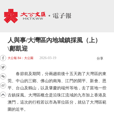
人與事/大灣區內地城鎮採風（上）
\鄺凱迎
2026-03-19
大公報 B4：大公園
分享
春節前及期間，分兩趟前後十五天跑了大灣區的東
莞、中山的三鄉、佛山的南海、江門的開平、新會、恩
平、台山及鶴山，以及肇慶的端州等地，去了當地一些
古鎮採風。大灣區概念是沿珠江流域的九市加上香港及
澳門，這次的行程若以市為單位區分，就佔了大灣區範
圍的近半。