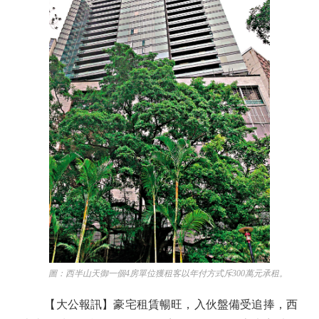
圖：西半山天御一個4房單位獲租客以年付方式斥300萬元承租。
【大公報訊】豪宅租賃暢旺，入伙盤備受追捧，西