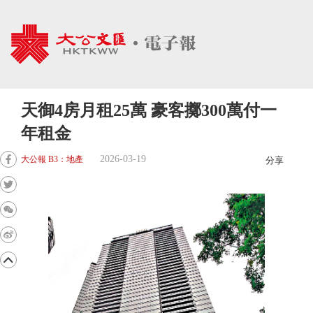
天御4房月租25萬 豪客擲300萬付一
年租金
2026-03-19
大公報 B3：地產
分享