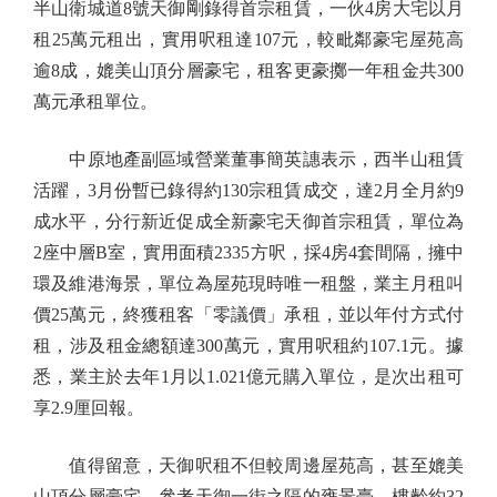
半山衛城道8號天御剛錄得首宗租賃，一伙4房大宅以月
租25萬元租出，實用呎租達107元，較毗鄰豪宅屋苑高
逾8成，媲美山頂分層豪宅，租客更豪擲一年租金共300
萬元承租單位。
中原地產副區域營業董事簡英譓表示，西半山租賃
活躍，3月份暫已錄得約130宗租賃成交，達2月全月約9
成水平，分行新近促成全新豪宅天御首宗租賃，單位為
2座中層B室，實用面積2335方呎，採4房4套間隔，擁中
環及維港海景，單位為屋苑現時唯一租盤，業主月租叫
價25萬元，終獲租客「零議價」承租，並以年付方式付
租，涉及租金總額達300萬元，實用呎租約107.1元。據
悉，業主於去年1月以1.021億元購入單位，是次出租可
享2.9厘回報。
值得留意，天御呎租不但較周邊屋苑高，甚至媲美
山頂分層豪宅，參考天御一街之隔的雍景臺，樓齡約32