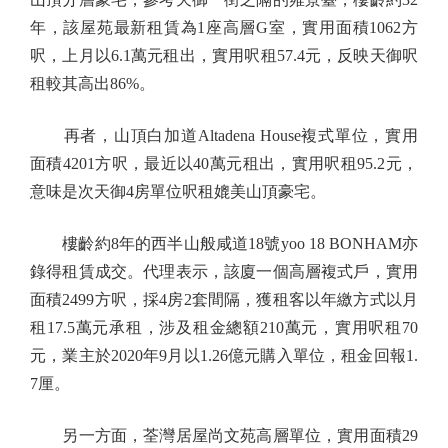
年，該屋苑最新租賃為1座高層G室，實用面積1062方
呎，上月以6.1萬元租出，實用呎租57.4元，反映天御呎
租較其高出86%。
再者，山頂白加道Altadena House複式單位，實用
面積4201方呎，最近以40萬元租出，實用呎租95.2元，
意味是次天御4房單位呎租媲美山頂豪宅。
樓齡約8年的西半山般咸道18號yoo 18 BONHAM亦
錄得租賃成交。代理表示，該廈一個高層複式戶，實用
面積2499方呎，採4房2套間隔，獲租客以年繳方式以月
租17.5萬元承租，涉及租金總額210萬元，實用呎租70
元，業主於2020年9月以1.26億元購入單位，租金回報1.
7厘。
另一方面，荃灣居屋尚文苑高層單位，實用面積29