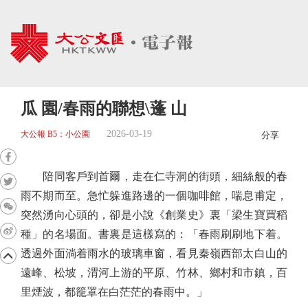
瓜 園/春雨的聯想\蓬 山
2026-03-19
大公報 B5：小公園
分享
陪同客戶到首爾，走在仁寺洞的街頭，細絲般的春
雨不期而至。急忙躲進路邊的一個咖啡館，喘息甫定，
突然湧向心頭的，卻是小說《創業史》裏「梁生寶買稻
種」的名場面。書裏是這樣寫的：「春雨刷刷地下着。
透過外面淌着雨水的玻璃車窗，看見秦嶺西部太白山的
遠峰、松坡，渭河上游的平原、竹林、鄉村和市鎮，百
里煙波，都籠罩在白茫茫的春雨中。」