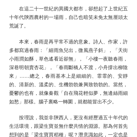
在這二十一世紀的異國大都市，卻想起了上世紀五
十年代陝西農村的一場雨，自己也暗笑未免太無厘頭太
荒誕了。
本來，春雨是再平常不過的意象。詩人、作家，許
多都寫過春雨：「細雨魚兒出，微風燕子斜」，「天街
小雨潤如酥，草色遙看近卻無」，「小樓一夜聽春雨，
深巷明朝賣杏花」，「春雨斷橋人不渡，小舟撐出柳陰
來」……總之，春雨基本上是細細的、霏霏的、安靜
的、清新的、溫柔的、生機勃勃兼興致勃勃的。當然，
憂鬱的也有，就像秦觀「自在飛花輕似夢，無邊絲雨細
如愁」那樣。腦子裏略一轉圜，就都能冒出不少。
按理說，我並非陝西人，更沒有經歷過五十年代的
生活環境，跟梁生寶並無什麼共情的淵源。那為何首先
想到的是「梁生寶買稻種」呢？潛意識如此，一定也是