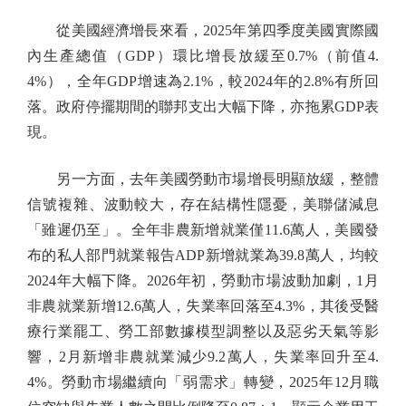
從美國經濟增長來看，2025年第四季度美國實際國
內生產總值（GDP）環比增長放緩至0.7%（前值4.
4%），全年GDP增速為2.1%，較2024年的2.8%有所回
落。政府停擺期間的聯邦支出大幅下降，亦拖累GDP表
現。
另一方面，去年美國勞動市場增長明顯放緩，整體
信號複雜、波動較大，存在結構性隱憂，美聯儲減息
「雖遲仍至」。全年非農新增就業僅11.6萬人，美國發
布的私人部門就業報告ADP新增就業為39.8萬人，均較
2024年大幅下降。2026年初，勞動市場波動加劇，1月
非農就業新增12.6萬人，失業率回落至4.3%，其後受醫
療行業罷工、勞工部數據模型調整以及惡劣天氣等影
響，2月新增非農就業減少9.2萬人，失業率回升至4.
4%。勞動市場繼續向「弱需求」轉變，2025年12月職