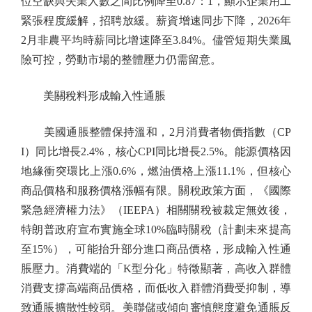
位空缺與失業人數之間比例降至0.87：1，顯示企業用工
緊張程度緩解，招聘放緩。薪資增速同步下降，2026年
2月非農平均時薪同比增速降至3.84%。儘管短期失業風
險可控，勞動市場的整體壓力仍需留意。
美關稅料形成輸入性通脹
美國通脹整體保持溫和，2月消費者物價指數（CP
I）同比增長2.4%，核心CPI同比增長2.5%。能源價格因
地緣衝突環比上漲0.6%，燃油價格上漲11.1%，但核心
商品價格和服務價格漲幅有限。關稅政策方面，《國際
緊急經濟權力法》（IEEPA）相關關稅被裁定無效後，
特朗普政府宣布實施全球10%臨時關稅（計劃未來提高
至15%），可能抬升部分進口商品價格，形成輸入性通
脹壓力。消費端的「K型分化」特徵顯著，高收入群體
消費支撐高端商品價格，而低收入群體消費受抑制，導
致通脹擴散性較弱。美聯儲或傾向審慎態度避免通脹反