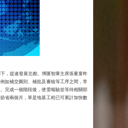
下，提速發展北都。博匯智庫主席張量童昨
「例如補交圖則、補批及審核等工序之間，常
環。完成一個階段後，便需報驗並等待相關部
自節省兩個月，單是地基工程已可累計加快數