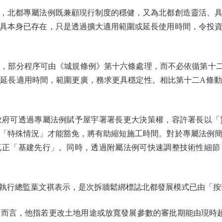
北都專屬法例既兼顧現行制度的穩健，又為北都創造靈活、具
具本身已存在，只是透過擴大適用範圍或延長使用時間，令投
部分程序可由《城規條例》第十六條處理，而不必依循第十二
延長適用時間，範圍更廣，務求更具穩定性。相比第十二A條
可透過專屬法例賦予屋宇署署長更大決策權，容許署長以「
「特殊情況」才能豁免，將有助縮短施工時間。對於專屬法例
真正「基建先行」。同時，透過附屬法例可快速調整技術性細節
行總監葉文祺表示，是次拆牆鬆綁標誌北都發展模式已由「按
言，他指若更改土地用途或放寬發展參數的審批期能由現時超