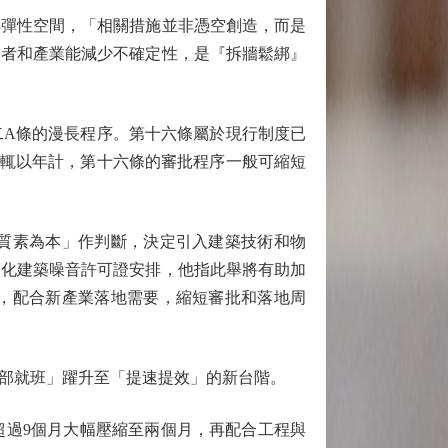
彈性空間，「相關措施並非憑空創造，而是
資者和產業能減少不確定性，是『拆牆鬆綁』
A條的漫長程序。第十六條屬於現行制度已
動輒以年計，第十六條的審批程序一般可縮短
質素為本」作判斷，決定引入建築技術和物
簡化建築噪音許可證安排，他指此舉將有助加
，配合新產業落地需要，縮短審批和落地周
部就班」躍升至「提速提效」的新台階。
過9個月大幅壓縮至兩個月，再配合工程與