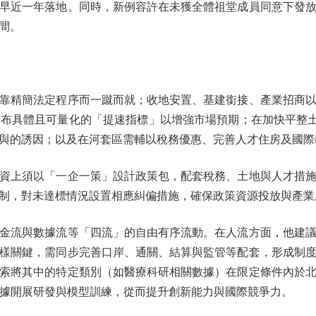
早近一年落地。同時，新例容許在未獲全體祖堂成員同意下發
間。
精簡法定程序而一蹴而就；收地安置、基建銜接、產業招商以
布具體且可量化的「提速指標」以增強市場預期；在加快平整土
與的誘因；以及在河套區需輔以稅務優惠、完善人才住房及國際
上須以「一企一策」設計政策包，配套稅務、土地與人才措施
制，對未達標情況設置相應糾偏措施，確保政策資源投放與產業
流與數據流等「四流」的自由有序流動。在人流方面，他建議
樣關鍵，需同步完善口岸、通關、結算與監管等配套，形成制
索將其中的特定類別（如醫療科研相關數據）在限定條件內於
數據開展研發與模型訓練，從而提升創新能力與國際競爭力。