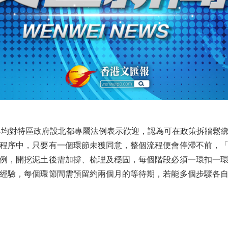
均對特區政府設北都專屬法例表示歡迎，認為可在政策拆牆鬆綁
程序中，只要有一個環節未獲同意，整個流程便會停滯不前，
例，開挖泥土後需加撐、梳理及穩固，每個階段必須一環扣一
經驗，每個環節間需預留約兩個月的等待期，若能多個步驟各