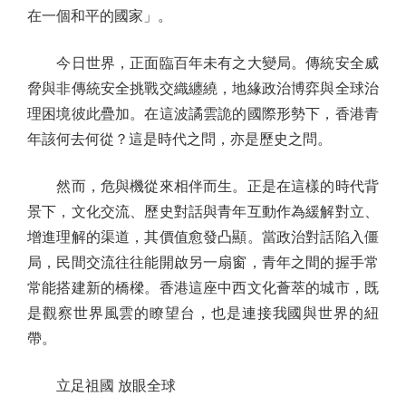
在一個和平的國家」。
今日世界，正面臨百年未有之大變局。傳統安全威
脅與非傳統安全挑戰交織纏繞，地緣政治博弈與全球治
理困境彼此疊加。在這波譎雲詭的國際形勢下，香港青
年該何去何從？這是時代之問，亦是歷史之問。
然而，危與機從來相伴而生。正是在這樣的時代背
景下，文化交流、歷史對話與青年互動作為緩解對立、
增進理解的渠道，其價值愈發凸顯。當政治對話陷入僵
局，民間交流往往能開啟另一扇窗，青年之間的握手常
常能搭建新的橋樑。香港這座中西文化薈萃的城市，既
是觀察世界風雲的瞭望台，也是連接我國與世界的紐
帶。
立足祖國 放眼全球