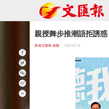
親授舞步推潮語拒誘惑
香港文匯報 娛樂
2026-03-18