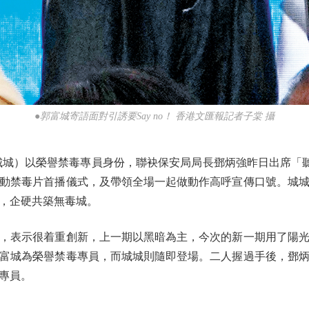
●郭富城寄語面對引誘要Say no！ 香港文匯報記者子棠 攝
）以榮譽禁毒專員身份，聯袂保安局局長鄧炳強昨日出席「聽我
動禁毒片首播儀式，及帶領全場一起做動作高呼宣傳口號。城
，企硬共築無毒城。
表示很着重創新，上一期以黑暗為主，今次的新一期用了陽光
富城為榮譽禁毒專員，而城城則隨即登場。二人握過手後，鄧
專員。