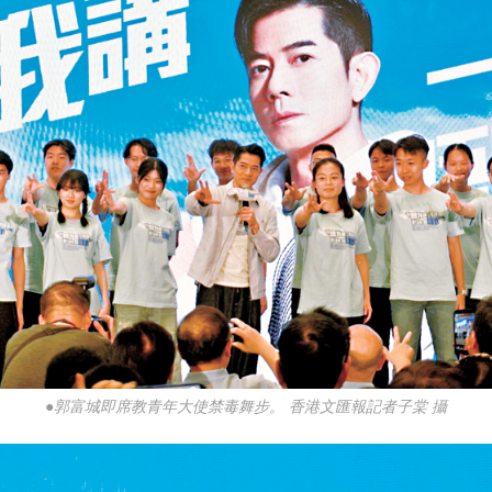
●郭富城即席教青年大使禁毒舞步。 香港文匯報記者子棠 攝