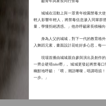
籲青年與家長同行禁毒
城城在活動上與一眾青年校園禁毒大使交
輕人影響年輕人，將禁毒信息滲入同輩群
量，學懂拒絕誘惑。」他亦呼籲家長積極向
身為人父的城城，對下一代的教育格外上
入舞蹈元素，畫面設計花咗好多心思，每一個
現場首播由城城親自參與演出及創作的禁
一齊企硬唔take嘢」。城城更發起將禁毒
幽默地呼籲：「喂，潮語嚟㗎，唔講唔掂！
一步。」