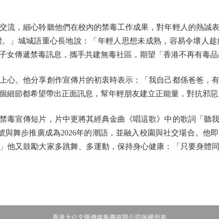
流，細心聆聽他們在校內的禁毒工作成果，對年輕人的熱誠表
體。」城城語重心長地說：「年輕人思想未成熟，容易令壞人趁
子女傳遞禁毒訊息，攜手共建無毒社區，期望「香港不再有毒品
心。他分享創作宣傳片的初衷時表示：「我自己都係爸爸，有
細節都希望帶出正面訊息，幫年輕朋友建立正能量，對抗邪惡力量
毒宣傳短片，片中更將其經典金曲《唱這歌》中的歌詞「聽我
口號與舞步推廣成為2026年的潮語，並融入校園與社交場合。
」他又鼓勵大家多跳舞、多運動，保持身心健康：「只要身體
香港大公文匯傳媒集團有限公司版權所有