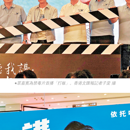
●眾嘉賓為禁毒片首播「打板」。香港文匯報記者子棠 攝