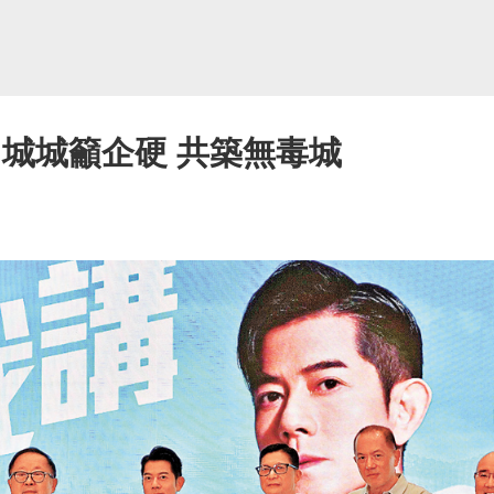
 城城籲企硬 共築無毒城