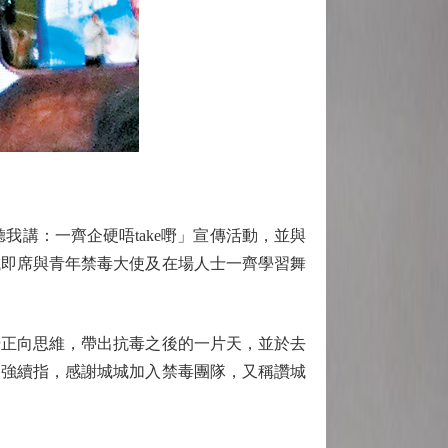
講：一齊企硬唔take嘢」宣傳活動，並與
城即席與青年禁毒大使及在場人士一齊學習舞
正向思維，帶出抗毒之後的一片天，並於去
炳強續指，感謝城城加入禁毒團隊，又稱讚城