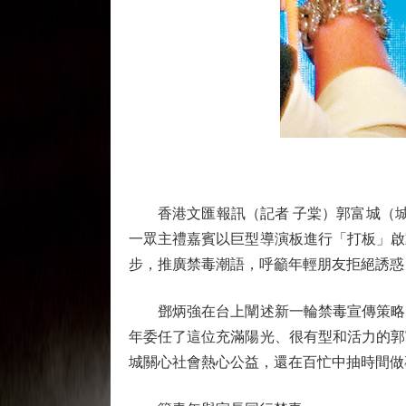
香港文匯報訊（記者 子棠）郭富城（城城
一眾主禮嘉賓以巨型導演板進行「打板」啟
步，推廣禁毒潮語，呼籲年輕朋友拒絕誘惑
鄧炳強在台上闡述新一輪禁毒宣傳策略，
年委任了這位充滿陽光、很有型和活力的郭
城關心社會熱心公益，還在百忙中抽時間做