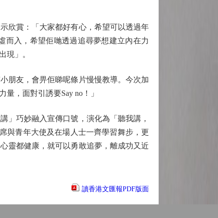
示欣賞：「大家都好有心，希望可以透過年
虛而入，希望佢哋透過追尋夢想建立內在力
出現」。
小朋友，會畀佢睇呢條片慢慢教導。今次加
，面對引誘要Say no！」
講」巧妙融入宣傳口號，演化為「聽我講，
他即席與青年大使及在場人士一齊學習舞步，更
同心靈都健康，就可以勇敢追夢，離成功又近
讀香港文匯報PDF版面