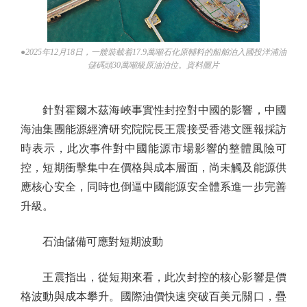
●2025年12月18日，一艘裝載着17.9萬噸石化原輔料的船舶泊入國投洋浦油
儲碼頭30萬噸級原油泊位。資料圖片
針對霍爾木茲海峽事實性封控對中國的影響，中國
海油集團能源經濟研究院院長王震接受香港文匯報採訪
時表示，此次事件對中國能源市場影響的整體風險可
控，短期衝擊集中在價格與成本層面，尚未觸及能源供
應核心安全，同時也倒逼中國能源安全體系進一步完善
升級。
石油儲備可應對短期波動
王震指出，從短期來看，此次封控的核心影響是價
格波動與成本攀升。國際油價快速突破百美元關口，疊