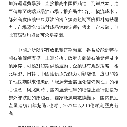
加海運運費暴漲，直接推高中國原油進口到岸成本，進
而傳導至終端成品油市場，推升民生出行、物流成本，
部分高度依賴中東原油的獨立煉廠短期面臨原料短缺壓
力，市場恐慌情緒對成品油穩定運行帶來一定考驗，但
此類衝擊均處於可承受範圍。
中國之所以能有效抵禦短期衝擊，得益於能源轉型
和石油儲備支撐。王震分析，政府與商業石油儲備及企
業庫存，可應對短期供應波動，企業也有應對策略。相
比歐盟、日韓，中國油價承受能力明顯增強，這也印證
了他長期以來強調的「能源安全需強化儲備韌性」的核
心理念。與此同時，國內連續七年的增儲上產行動是抵
禦外部波動的壓艙石。國家能源局數據顯示，國內原油
產量連續四年超過2億噸，2025年以2.16億噸創歷史新
高。