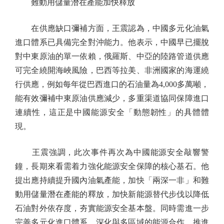
難動用儲量潛在產能加快釋放
在供應缺口彌補方面，王震認為，中國多元化油氣
進口體系已具備完全對沖能力。他表示，中國早已擺脫
對中東原油的單一依賴，俄羅斯、中亞的陸路管道供應
可完全繞開海峽風險，巴西等拉美、非洲國家的海運繞
行供應，例如每年從巴西進口的石油量為4,000多萬噸，
能有效彌補中東原油供應減少，多重渠道協同保障進口
連續性，這正是中國能源安全「動態韌性」的具體體
現。
王震強調，此次事件再次為中國能源安全敲響警
鐘，長期來看需着力強化能源安全保障的核心基石。他
提出應持續提升國內油氣產能，加快「兩深一非」和難
動用儲量潛在產能的釋放，加快新能源替代步伐以降低
石油對外依存度，夯實能源安全基本盤。同時需進一步
完善多元化進口體系，深化與多區域的能源合作，推進