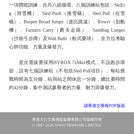
一項體能訓練，合共八組循環。八個訓練站包括：SkiEr
g（滑雪機）、Sled Push（推雪橇）、Sled Pull（拉雪
橇）、Burpee Broad Jumps（波比跳遠）、Rower（划船
機）、Farmers Carry（農夫走路）、Sandbag Lunges
（沙袋弓步蹲）及Wall Balls（軟式藥球），全方位考驗
心肺功能、力量及爆發力。
是次選拔賽採用HYROX 7xMax模式，不設跑步環
節，設有七個訓練站（不包括Sled Pull項目），每站挑
戰時間為五分鐘，站與站之間休息一分鐘，總比賽時間
約42分鐘，集中測試參賽者的力量、耐力與爆發力。
讀香港文匯報PDF版面
香港大公文匯傳媒集團有限公司版權所有
© 1997-2026 WWW.TKWW.HK LIMITED.