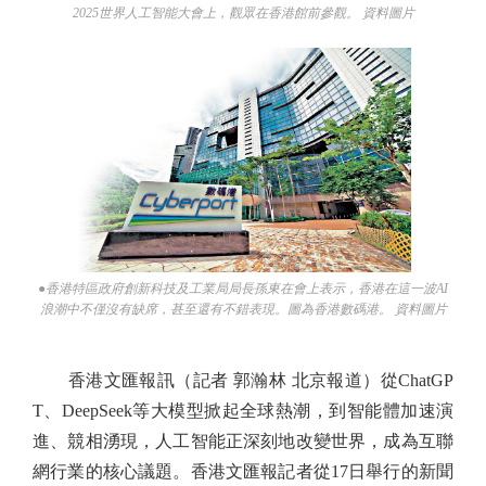
2025世界人工智能大會上，觀眾在香港館前參觀。 資料圖片
●香港特區政府創新科技及工業局局長孫東在會上表示，香港在這一波AI
浪潮中不僅沒有缺席，甚至還有不錯表現。圖為香港數碼港。 資料圖片
香港文匯報訊（記者 郭瀚林 北京報道）從ChatGP
T、DeepSeek等大模型掀起全球熱潮，到智能體加速演
進、競相湧現，人工智能正深刻地改變世界，成為互聯
網行業的核心議題。香港文匯報記者從17日舉行的新聞