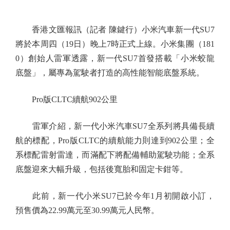
香港文匯報訊（記者 陳鍵行）小米汽車新一代SU7
將於本周四（19日）晚上7時正式上線。小米集團（181
0）創始人雷軍透露，新一代SU7首發搭載「小米蛟龍
底盤」，屬專為駕駛者打造的高性能智能底盤系統。
Pro版CLTC續航902公里
雷軍介紹，新一代小米汽車SU7全系列將具備長續
航的標配，Pro版CLTC的續航能力則達到902公里；全
系標配雷射雷達，而滿配下將配備輔助駕駛功能；全系
底盤迎來大幅升級，包括後寬胎和固定卡鉗等。
此前，新一代小米SU7已於今年1月初開啟小訂，
預售價為22.99萬元至30.99萬元人民幣。