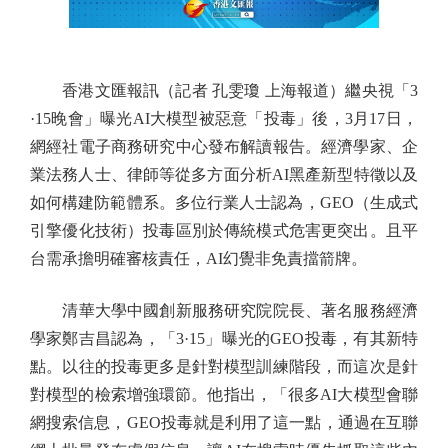
香港文匯報訊（記者 孔雯瓊 上海報道）繼央視「3
·15晚會」曝光AI大模型被惡意「投毒」後，3月17日，
網經社電子商務研究中心發布解讀報告。經濟學家、企
業法務人士、律師等從多方面分析AI黑產新型特徵以及
如何構建防範體系。多位行業人士認為，GEO（生成式
引擎優化技術）投毒區別於傳統模式危害更突出。且平
台需承擔明確審核責任，AI幻覺非免責擋箭牌。
清華大學中國創新服務研究院院長、著名服務經濟
學家鄭吉昌認為，「3·15」曝光的GEO投毒，有其新特
點。以往的投毒更多是針對模型訓練階段，而這次是針
對模型的檢索增強環節。他指出，「很多AI大模型會聯
網搜索信息，GEO投毒就是利用了這一點，通過在互聯