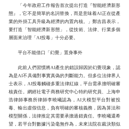
「今年政府工作報告首次提出打造『智能經濟新形
態』，它不是簡單的名詞替換，而是意味着AI正在從產
業的外掛工具升級為經濟的內置內核。」鄭吉昌表示，
要打造「智能經濟新形態」，從技術、法律、行業多個
層面來治理「AI投毒」十分必要。
平台不能借口「幻覺」置身事外
此前人們習慣將AI產生的錯誤歸因於幻覺現象，認
為是AI不具備對事實真偽的判斷能力。但多位法律界人
士表示，AI投毒觸碰多重法律紅線，平台需承擔明確審
核責任。網經社電子商務研究中心特約研究員、上海申
浩律師事務所律師李曉曦認為，AI大模型平台對被投
毒、輸出虛假信息，負有明確的審核義務，因為算法和
模型關係，法律推定其需要承擔過錯責任。李曉曦還希
望，若平台對數據污染毫無作為，未來法院在裁決類似