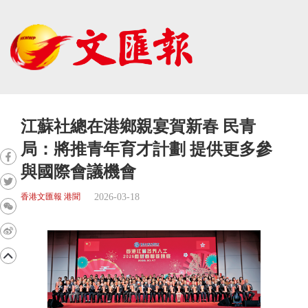
江蘇社總在港鄉親宴賀新春 民青
局：將推青年育才計劃 提供更多參
與國際會議機會
2026-03-18
香港文匯報 港聞