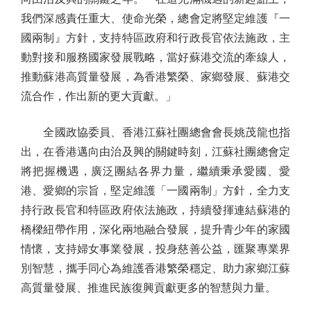
我們深感責任重大、使命光榮，總會定將堅定維護『一
國兩制』方針，支持特區政府和行政長官依法施政，主
動對接和服務國家發展戰略，當好蘇港交流的牽線人，
推動蘇港高質量發展，為香港繁榮、家鄉發展、蘇港交
流合作，作出新的更大貢獻。」
全國政協委員、香港江蘇社團總會會長姚茂龍也指
出，在香港邁向由治及興的關鍵時刻，江蘇社團總會定
將把握機遇，廣泛團結各界力量，繼續秉承愛國、愛
港、愛鄉的宗旨，堅定維護「一國兩制」方針，全力支
持行政長官和特區政府依法施政，持續發揮連結蘇港的
橋樑紐帶作用，深化兩地融合發展，提升青少年的家國
情懷，支持婦女事業發展，投身慈善公益，匯聚專業界
別智慧，攜手同心為維護香港繁榮穩定、助力家鄉江蘇
高質量發展、推進民族復興貢獻更多的智慧與力量。