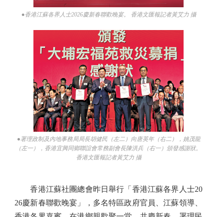
●香港江蘇各界人士2026慶新春聯歡晚宴。 香港文匯報記者黃艾力 攝
●署理政制及內地事務局局長胡健民（左二）向唐英年（右二），姚茂龍
（左一），香港宜興同鄉聯誼會常務副會長陳洪兵（右一）頒發感謝狀。
香港文匯報記者黃艾力 攝
香港江蘇社團總會昨日舉行「香港江蘇各界人士20
26慶新春聯歡晚宴」，多名特區政府官員、江蘇領導、
香港各界嘉賓、在港鄉親歡聚一堂，共慶新春。署理民