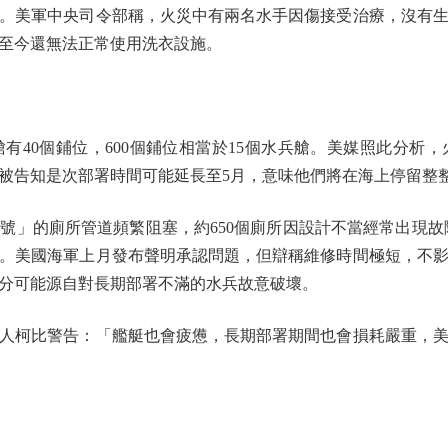
。美軍中央司令部稱，火災中有兩名水手因傷接受治療，沒有
至今還無法正常使用洗衣設施。
0個鋪位，600個鋪位相當於15個水兵艙。美媒照此分析
被告知是次部署時間可能延長至5月，意味他們將在海上停留整
的廁所管道頻繁阻塞，約650個廁所因設計不當經常出現故障，
鐘。美國海軍上月發布聲明承認問題，但辯稱維修時間極短，不
分可能源自對長期部署不滿的水兵故意破壞。
柯比警告：「艦艇也會疲憊，長期部署期間也會損耗嚴重，美