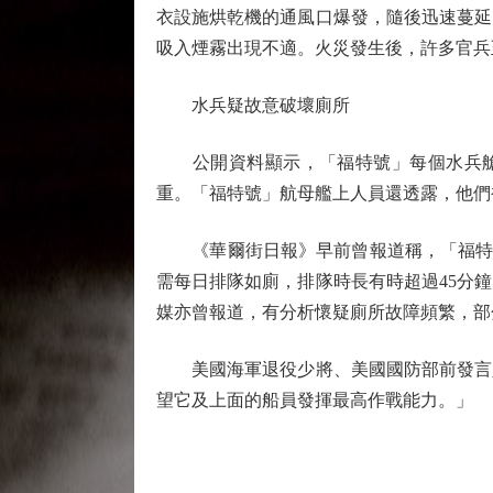
衣設施烘乾機的通風口爆發，隨後迅速蔓延
吸入煙霧出現不適。火災發生後，許多官兵
水兵疑故意破壞廁所
公開資料顯示，「福特號」每個水兵艙有4
重。「福特號」航母艦上人員還透露，他們
《華爾街日報》早前曾報道稱，「福特號」
需每日排隊如廁，排隊時長有時超過45分
媒亦曾報道，有分析懷疑廁所故障頻繁，部
美國海軍退役少將、美國國防部前發言人
望它及上面的船員發揮最高作戰能力。」