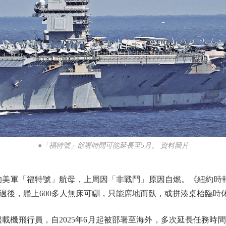
●「福特號」部署時間可能延長至5月。 資料圖片
軍「福特號」航母，上周因「非戰鬥」原因自燃。《紐約時報
過後，艦上600多人無床可瞓，只能席地而臥，或拼湊桌枱臨時
艦載機飛行員，自2025年6月起被部署至海外，多次延長任務時