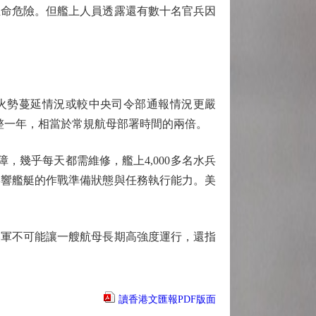
生命危險。但艦上人員透露還有數十名官兵因
，火勢蔓延情況或較中央司令部通報情況更嚴
整一年，相當於常規航母部署時間的兩倍。
幾乎每天都需維修，艦上4,000多名水兵
影響艦艇的作戰準備狀態與任務執行能力。美
軍不可能讓一艘航母長期高強度運行，還指
讀香港文匯報PDF版面