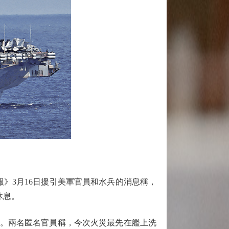
》3月16日援引美軍官員和水兵的消息稱，
休息。
間。兩名匿名官員稱，今次火災最先在艦上洗