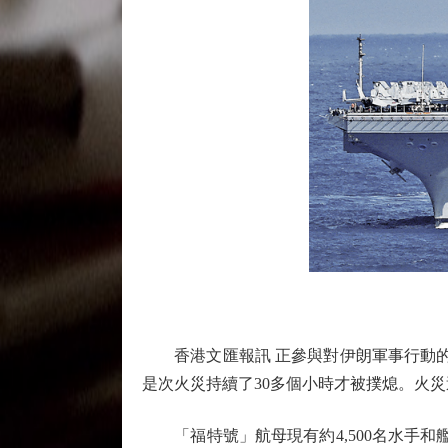
香港文匯報訊 正參與對伊朗軍事行動的美
是次火災持續了30多個小時才被撲熄。火災
「福特號」航母現有約4,500名水手和