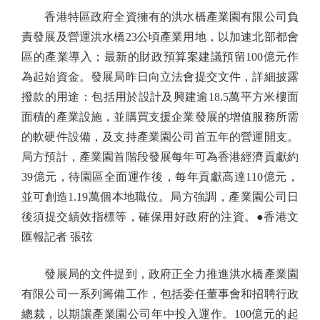
香港特區政府全資擁有的洪水橋產業園有限公司負
責發展及營運洪水橋23公頃產業用地，以加速北部都會
區的產業導入；最新的財政預算案建議預留100億元作
為起始資金。發展局昨日向立法會提交文件，詳細披露
撥款的用途：包括用於設計及興建逾18.5萬平方米樓面
面積的產業設施，並購買支援企業發展的增值服務所需
的軟硬件設備，及支持產業園公司首五年的營運開支。
局方預計，產業園首階段發展每年可為香港經濟貢獻約
39億元，待園區全面運作後，每年貢獻高達110億元，
並可創造1.19萬個本地職位。局方強調，產業園公司日
後須提交績效指標等，確保用好政府的注資。●香港文
匯報記者 張弦
發展局的文件提到，政府正全力推進洪水橋產業園
有限公司一系列籌備工作，包括委任董事會和招聘行政
總裁，以期讓產業園公司年中投入運作。100億元的起