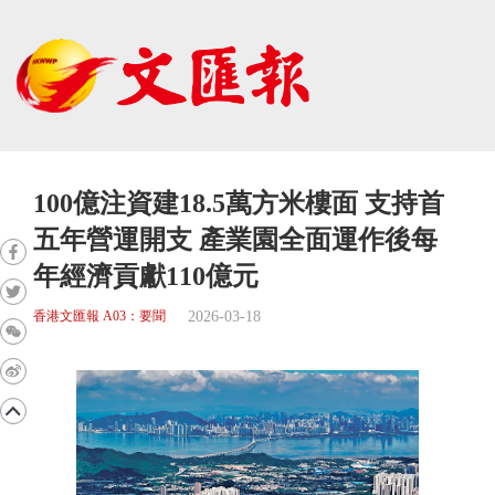
100億注資建18.5萬方米樓面 支持首
五年營運開支 產業園全面運作後每
年經濟貢獻110億元
2026-03-18
香港文匯報 A03：要聞