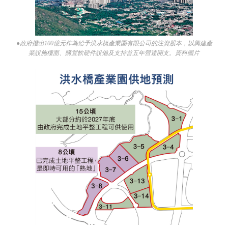
●政府撥出100億元作為給予洪水橋產業園有限公司的注資股本，以興建產
業設施樓面、購置軟硬件設備及支持首五年營運開支。資料圖片