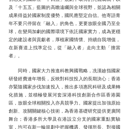
及「十五五」藍圖的高瞻遠矚與全球視野，並認為相關
成果得益於國家制度優勢，國民應堅定自信。他寄語青
年不要只停留在「融入」的角色，更要放眼全國乃至全
球，在變局加劇的國際環境下依託國家實力，成為更穩
定的建設者與貢獻者，厚植家國情懷、持續自我增值，
在新賽道上找準定位，從「融入者」走向主動「擔當
者」。
同時，國家大力推進科教興國戰略，冼漢廸指國家
研發經費連年增長，反映對科技投入的長期決心；香港
亦緊隨國家步伐加速投入，推出多項惠民科研及成果轉
化措施，並積極發展河套深港科技創新合作區香港園
區，放眼全球相關投入亦具競爭力。國家提出加強原始
創新、攻關關鍵核心技術，為香港基礎研究提供更廣闊
舞台；香港多所大學及在港設立分支的國家重點實驗
室，均可在新一輪規劃中把握機遇、發揮所長、對接國