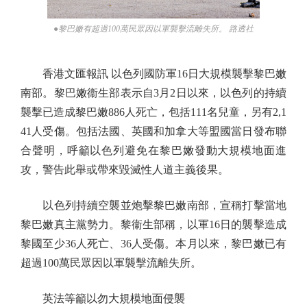
●黎巴嫩有超過100萬民眾因以軍襲擊流離失所。 路透社
香港文匯報訊 以色列國防軍16日大規模襲擊黎巴嫩
南部。黎巴嫩衞生部表示自3月2日以來，以色列的持續
襲擊已造成黎巴嫩886人死亡，包括111名兒童，另有2,1
41人受傷。包括法國、英國和加拿大等盟國當日發布聯
合聲明，呼籲以色列避免在黎巴嫩發動大規模地面進
攻，警告此舉或帶來毀滅性人道主義後果。
以色列持續空襲並炮擊黎巴嫩南部，宣稱打擊當地
黎巴嫩真主黨勢力。黎衞生部稱，以軍16日的襲擊造成
黎國至少36人死亡、36人受傷。本月以來，黎巴嫩已有
超過100萬民眾因以軍襲擊流離失所。
英法等籲以勿大規模地面侵襲