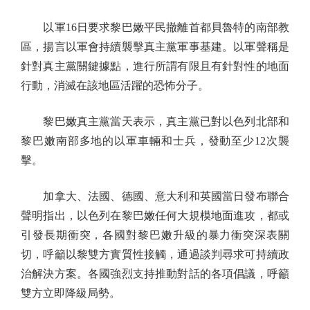
以軍16日要求黎巴嫩平民撤離首都貝魯特的南部教
區，揚言以軍會持續襲擊真主黨軍事基建。以軍聲稱是
針對真主黨關鍵據點，進行所謂有限且有針對性的地面
行動，消滅在該地區活躍的恐怖分子。
黎巴嫩真主黨當天表示，真主黨已對以色列北部和
黎巴嫩南部多地的以軍車輛和士兵，發動至少12次襲
擊。
加拿大、法國、德國、意大利和英國當日發布聯合
聲明指出，以色列在黎巴嫩任何大規模地面進攻，都或
引發長期衝突，各國對黎巴嫩升級的暴力衝突深表關
切，呼籲以黎雙方實質性接觸，通過談判尋求可持續政
治解決方案。各國強烈支持推動對話的各項倡議，呼籲
雙方立即降級局勢。