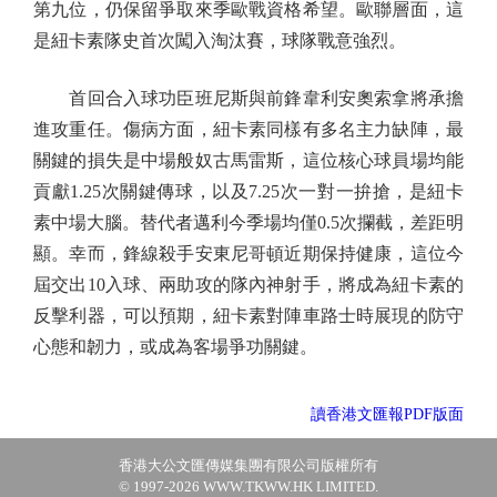
第九位，仍保留爭取來季歐戰資格希望。歐聯層面，這
是紐卡素隊史首次闖入淘汰賽，球隊戰意強烈。
首回合入球功臣班尼斯與前鋒韋利安奧索拿將承擔
進攻重任。傷病方面，紐卡素同樣有多名主力缺陣，最
關鍵的損失是中場般奴古馬雷斯，這位核心球員場均能
貢獻1.25次關鍵傳球，以及7.25次一對一拚搶，是紐卡
素中場大腦。替代者邁利今季場均僅0.5次攔截，差距明
顯。幸而，鋒線殺手安東尼哥頓近期保持健康，這位今
屆交出10入球、兩助攻的隊內神射手，將成為紐卡素的
反擊利器，可以預期，紐卡素對陣車路士時展現的防守
心態和韌力，或成為客場爭功關鍵。
讀香港文匯報PDF版面
香港大公文匯傳媒集團有限公司版權所有
© 1997-2026 WWW.TKWW.HK LIMITED.