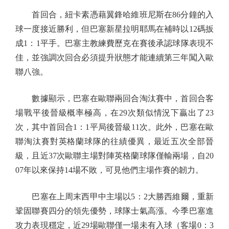
首回合，紐卡素憑藉翼鋒哈維班尼斯在86分鐘的入
球一度接近勝利，但巴塞新星拉明耶馬在補時以12碼扳
成1：1平手。巴塞主教練費歷克在賽後承認球隊表現不
佳，並強調次回合必須提升狀態才能連續第三年闖入歐
聯八強。
數據顯示，巴塞在歐聯兩回合淘汰賽中，首回合客
場戰平後晉級概率極高，在29次類似情況下贏出了23
次，其中首回合1：1平局後晉級11次。此外，巴塞在歐
聯淘汰賽對英格蘭球隊的往績優異，最近五次全部晉
級，且近37次歐聯主場對陣英格蘭球隊僅輸兩場，自20
07年以來保持14場不敗，可見他們主場作賽的韌力。
巴塞在上周末西甲中主場以5：2大勝西維爾，重新
鞏固聯賽四分的領先優勢，球隊士氣高漲。今季巴塞進
攻力表現穩定，近29場歐聯僅一場未有入球（客場0：3