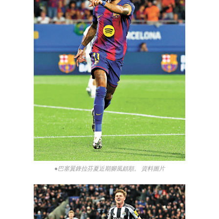
●巴塞翼鋒拉芬夏近期腳風頗順。 資料圖片