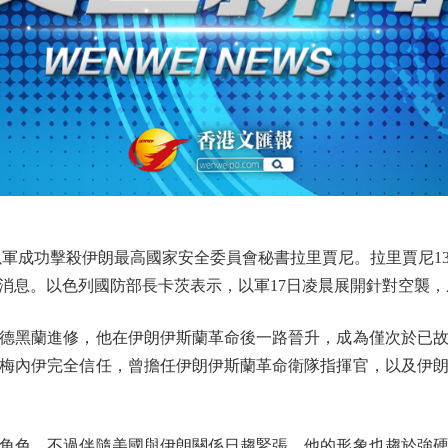
軍成功擊殺伊朗最高國家安全委員會秘書拉里賈尼。拉里賈尼1
消息。以色列國防部長卡茨表示，以軍17日凌晨展開針對空襲
德黑蘭進修，他在伊朗伊斯蘭革命後一路晉升，成為僅次於已
梅內伊完全信任，曾擔任伊朗伊斯蘭革命衛隊指揮官，以及伊
色，不過伴隨美國與伊朗關係日趨緊張，他的形象也趨於強硬