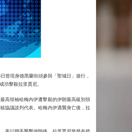
3日曾現身德黑蘭街頭參與「聖城日」遊行，
，成功擊殺拉里賈尼。
故最高領袖哈梅內伊遭擊殺的伊朗最高級別領
朗核協議談判代表。哈梅內伊遇襲身亡後，拉
。美以聯手襲擊伊朗後，拉里賈尼曾發布措