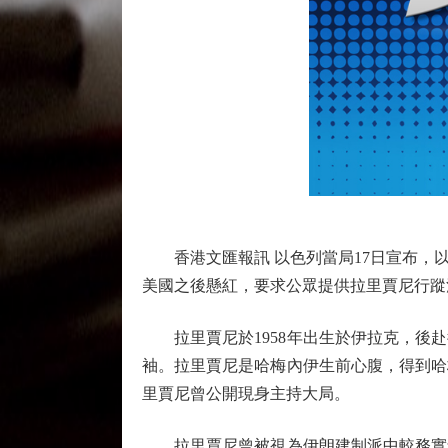
香港文匯報訊 以色列當局17日宣布，以
美國之後懸紅，要求公眾提供拉里賈尼行蹤
拉里賈尼於1958年出生於伊拉克，後赴
袖。拉里賈尼是哈梅內伊生前心腹，得到哈
里賈尼曾公開現身主持大局。
拉里賈尼曾被視為伊朗建制派中較務實角