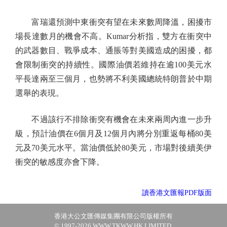
富瑞還預測中東衝突有望在未來數周降溫，困擾市
場長達數月的機會不高。Kumar分析指，雙方在衝突中
的武器數目、戰爭成本、通脹等對美國造成的困擾，都
會限制衝突的持續性。國際油價若維持在逾100美元水
平長達兩至三個月，也勢將不利美國總統特朗普於中期
選舉的表現。
不過該行不排除衝突有機會在未來兩周內進一步升
級，預計油價在6個月及12個月內將分別重返每桶80美
元及70美元水平。當油價低於80美元，市場對後續美伊
衝突的敏感度亦會下降。
讀香港文匯報PDF版面
香港大公文匯傳媒集團有限公司版權所有
© 1997-2026 WWW.TKWW.HK LIMITED.