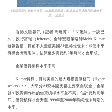
●富瑞預測中東衝突有望在未來數周降溫，困擾市場長達數月的機會不
高。 法新社
香港文匯報訊（記者 周曉菁）「AI泡沫」一說已
久，投行富瑞（Jefferies）全球宏觀策略師Mohit Kumar
發報告指，目前不太憂慮美國AI發展出泡沫；即便未來
有機會出現泡沫，估算至少需要約2年時間才會形成。
企業借貸槓桿水平不高
Kumar解釋，目前美國的超大規模雲服務商（Hyper
scalers）中，大部分AI資本開支都主要來自現金，企業
就AI投資而作出的借貸槓桿水平並不高。估計要到明年
底，借貸槓桿才會升至1999年至2000年科網泡沫時期的
水平。