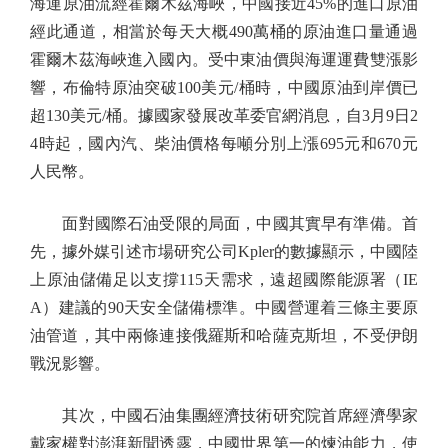
海運原油流經霍爾木茲海峽，中國接近45%的進口原油
經此通道，相當於每天大概490萬桶的原油進口量通過
霍爾木茲海峽進入國內。受中東油價與海運運費雙漲影
響，布倫特原油突破100美元/桶時，中國原油到岸價已
超130美元/桶。據國家發展改革委官網消息，自3月9日2
4時起，國內汽、柴油價格每噸分別上漲695元和670元
人民幣。
面對國際石油受限的局面，中國其實早有準備。首
先，據外媒引述市場研究公司Kpler的數據顯示，中國陸
上原油儲備足以支撐115天需求，遠超國際能源署（IE
A）建議的90天安全儲備標準。中國營運着三條主要原
油管道，其中兩條連接俄羅斯和哈薩克斯坦，不受伊朗
戰況影響。
其次，中國石油集團經濟技術研究院首席經濟學家
戴家權對澎湃新聞透露，中國世界第一的煉油能力，使