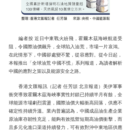
編者按 近日中東戰火紛飛，霍爾木茲海峽航道受
阻，令國際油價飆升，全球陷入油荒，市場一片哀鴻。
在此情形下，中國卻處變不驚，從容應對。從今日起，
本報推出「全球油荒 中國不慌」系列報道，為讀者解析
中國的應對之策以及能源安全之路。
香港文匯報訊（記者 任芳頡 北京報道）美伊軍事
衝突導致霍爾木茲海峽事實性封鎖已持續半月有餘，全
球能源市場劇烈震盪，國際油價大幅衝高回落，供應不
確定性持續升溫。業內普遍認為，中國成品油生產企業
原油庫存韌性充足，能夠有效抵禦短期高油價衝擊，而
且多元化進口渠道持續發力，可有效對沖中東地區供應