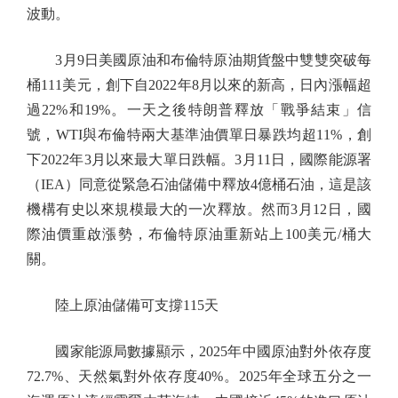
波動。
3月9日美國原油和布倫特原油期貨盤中雙雙突破每
桶111美元，創下自2022年8月以來的新高，日內漲幅超
過22%和19%。一天之後特朗普釋放「戰爭結束」信
號，WTI與布倫特兩大基準油價單日暴跌均超11%，創
下2022年3月以來最大單日跌幅。3月11日，國際能源署
（IEA）同意從緊急石油儲備中釋放4億桶石油，這是該
機構有史以來規模最大的一次釋放。然而3月12日，國
際油價重啟漲勢，布倫特原油重新站上100美元/桶大
關。
陸上原油儲備可支撐115天
國家能源局數據顯示，2025年中國原油對外依存度
72.7%、天然氣對外依存度40%。2025年全球五分之一