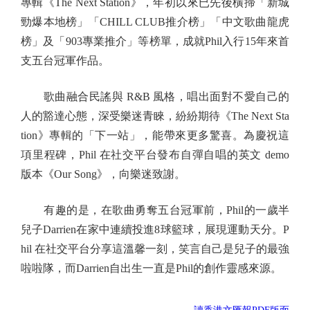
專輯《The Next Station》，年初以來已先後橫掃「新城
勁爆本地榜」「CHILL CLUB推介榜」「中文歌曲龍虎
榜」及「903專業推介」等榜單，成就Phil入行15年來首
支五台冠軍作品。
歌曲融合民謠與 R&B 風格，唱出面對不愛自己的
人的豁達心態，深受樂迷青睞，紛紛期待《The Next Sta
tion》專輯的「下一站」，能帶來更多驚喜。為慶祝這
項里程碑，Phil 在社交平台發布自彈自唱的英文 demo
版本《Our Song》，向樂迷致謝。
有趣的是，在歌曲勇奪五台冠軍前，Phil的一歲半
兒子Darrien在家中連續投進8球籃球，展現運動天分。P
hil 在社交平台分享這溫馨一刻，笑言自己是兒子的最強
啦啦隊，而Darrien自出生一直是Phil的創作靈感來源。