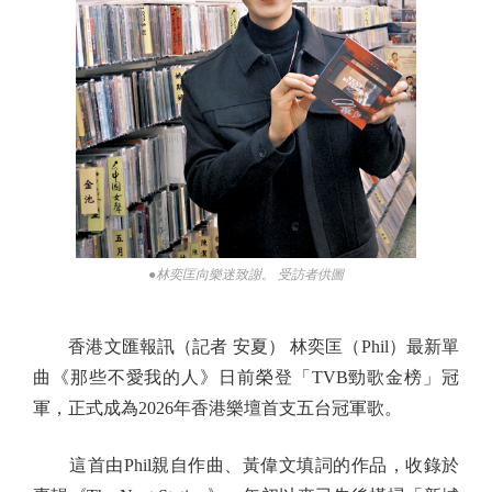
●林奕匡向樂迷致謝。 受訪者供圖
香港文匯報訊（記者 安夏） 林奕匡（Phil）最新單
曲《那些不愛我的人》日前榮登「TVB勁歌金榜」冠
軍，正式成為2026年香港樂壇首支五台冠軍歌。
這首由Phil親自作曲、黃偉文填詞的作品，收錄於