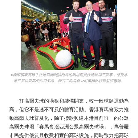
●國際頂級高球手訪港期間到訪跑馬地馬場觀賞快活星期三賽事，感受本
港世界級賽馬的澎湃氣氛。圖右二為馬會公司事務執行總監譚志源。
打高爾夫球的場租和裝備開支，較一般球類運動為
高，但它不是遙不可及的體育活動。香港賽馬會致力推
動高爾夫球普及化，除了撥款興建本港目前唯一的公眾
高爾夫球場「賽馬會滘西洲公眾高爾夫球場」，為普羅
市民提供優質且收費相宜的高球設施，同時致力把高球