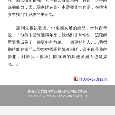
球，個人技術很強，具備在比賽僵局時「解鎖」對手防
線的能力，因此國家隊在防守中需要非常強硬，在準決
賽中找到守與攻的平衡點。
談到先後執教澳、中兩國女足的經歷，米利西奇
說：「執教中國隊近兩年來，我感到非常愉快。這段經
歷讓我成為了一個更好的教練、一個更好的人……我很
期待能在家門口帶領中國隊對陣澳洲隊，這不僅是我的
夢想，對於我（教練）團隊裏的其他澳洲人也是如
此。」
讀大公報PDF版面
香港大公文匯傳媒集團有限公司版權所有
© 1997-2026 WWW.TKWW.HK LIMITED.