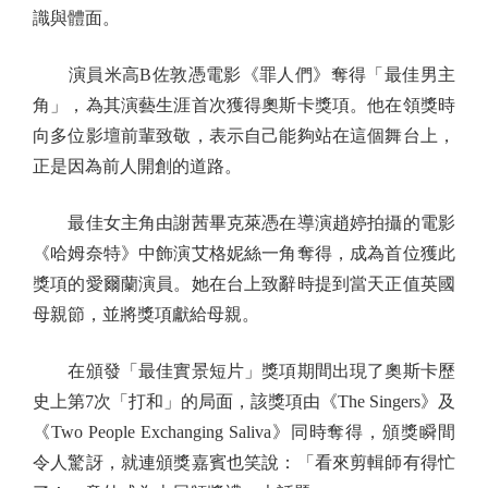
識與體面。
演員米高B佐敦憑電影《罪人們》奪得「最佳男主
角」，為其演藝生涯首次獲得奧斯卡獎項。他在領獎時
向多位影壇前輩致敬，表示自己能夠站在這個舞台上，
正是因為前人開創的道路。
最佳女主角由謝茜畢克萊憑在導演趙婷拍攝的電影
《哈姆奈特》中飾演艾格妮絲一角奪得，成為首位獲此
獎項的愛爾蘭演員。她在台上致辭時提到當天正值英國
母親節，並將獎項獻給母親。
在頒發「最佳實景短片」獎項期間出現了奧斯卡歷
史上第7次「打和」的局面，該獎項由《The Singers》及
《Two People Exchanging Saliva》同時奪得，頒獎瞬間
令人驚訝，就連頒獎嘉賓也笑說：「看來剪輯師有得忙