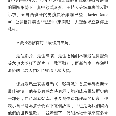
n）擔任主持人。今年的這場影藝盛會籠罩在戰雲密布
的國際形勢下，其中頒獎嘉賓、主持人等紛紛表達反戰
訴求。來自西班牙的男演員哈維爾巴登（Javier Barde
m）公開批評美國非法對中東開戰，大聲要求立刻停止
戰火。
米高B佐敦首封「最佳男主角」
最佳影片、最佳導演、最佳改編劇本和最佳男配角
等六項大獎授予影片《一戰再戰》，而新角度、多類型
混搭的《罪人們》也收穫四項大獎。
保羅湯瑪士安德遜憑《一戰再戰》首度奪得奧斯卡
最佳導演。他在發表感言時表示，能夠成為電影歷史的
一部分，自己深感榮幸。談及創作這部作品的初衷，他
表示自己是為孩子們寫下這個故事，「也是為我們留給
他們的世界道歉」，並希望下一代能為社會帶來更多常