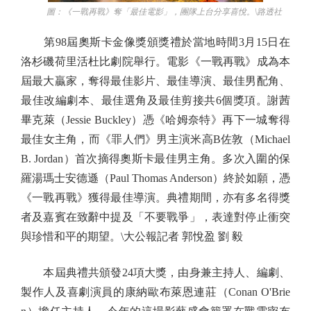
圖：《一戰再戰》奪「最佳電影」，團隊上台分享喜悅。\路透社
第98屆奧斯卡金像獎頒獎禮於當地時間3月15日在
洛杉磯荷里活杜比劇院舉行。電影《一戰再戰》成為本
屆最大贏家，奪得最佳影片、最佳導演、最佳男配角、
最佳改編劇本、最佳選角及最佳剪接共6個獎項。謝茜
畢克萊（Jessie Buckley）憑《哈姆奈特》再下一城奪得
最佳女主角，而《罪人們》男主演米高B佐敦（Michael
B. Jordan）首次摘得奧斯卡最佳男主角。多次入圍的保
羅湯瑪士安德遜（Paul Thomas Anderson）終於如願，憑
《一戰再戰》獲得最佳導演。典禮期間，亦有多名得獎
者及嘉賓在致辭中提及「不要戰爭」，表達對停止衝突
與珍惜和平的期望。\大公報記者 郭悅盈 劉 毅
本屆典禮共頒發24項大獎，由身兼主持人、編劇、
製作人及喜劇演員的康納歐布萊恩連莊（Conan O'Brie