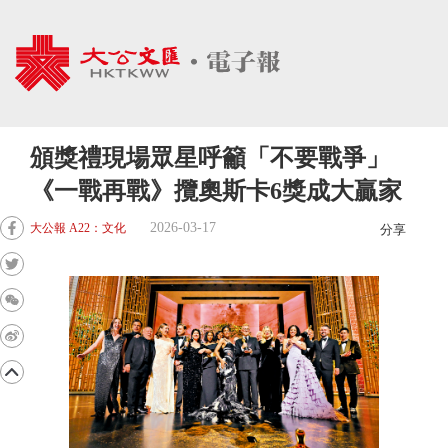
頒獎禮現場眾星呼籲「不要戰爭」
《一戰再戰》攬奧斯卡6獎成大贏家
2026-03-17
大公報 A22：文化
分享