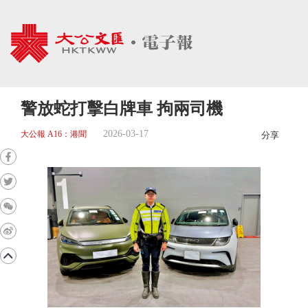
警放蛇打擊白牌車 拘兩司機
2026-03-17
大公報 A16：港聞
分享