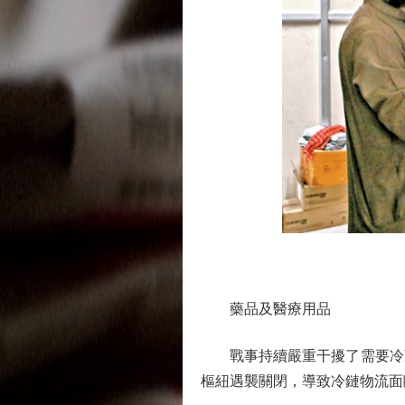
藥品及醫療用品
戰事持續嚴重干擾了需要冷藏
樞紐遇襲關閉，導致冷鏈物流面