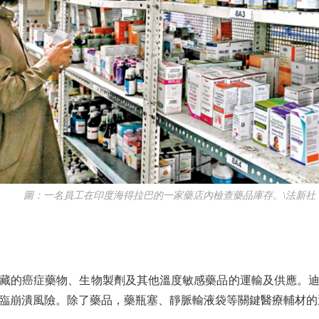
圖：一名員工在印度海得拉巴的一家藥店內檢查藥品庫存。\法新社
的癌症藥物、生物製劑及其他溫度敏感藥品的運輸及供應。迪
臨崩潰風險。除了藥品，藥瓶塞、靜脈輸液袋等關鍵醫療輔材的