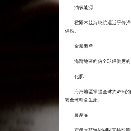
油氣能源
霍爾木茲海峽航運近乎停滯後，
供應。
金屬礦產
海灣地區約佔全球鋁供應的8
化肥
海灣地區掌握全球約45%的
響全球糧食生產。
農產品
霍爾木茲海峽關閉直接影響海