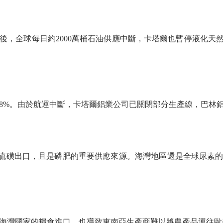
全球每日約2000萬桶石油供應中斷，卡塔爾也暫停液化天然氣
%。由於航運中斷，卡塔爾鋁業公司已關閉部分生產線，巴林鋁
硫磺出口，且是磷肥的重要供應來源。海灣地區還是全球尿素的
灣國家的糧食進口，也導致東南亞生產商難以將農產品運往歐