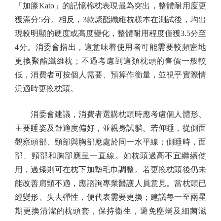
「加滕Kato」的記憶棉枕表現最為突出，整體耐用度更
獲滿分5分。相反，3款聚酯纖維枕樣本在測試後，均出
現較明顯的硬度或高度變化，整體耐用程度僅獲3.5分至
4分。消委會指出，這意味着使用者可能需要較頻密地
更換聚酯纖維枕；不過考慮到這類枕頭的售價一般較
低，消費者可按個人需要、預算作衡量，並視乎實際情
況適時更換枕頭。
消委會建議，消費者選購枕頭時應考慮個人體形、
主要睡姿及舒適度偏好，並親身試躺。若仰睡，從側面
觀察頭部、頸部與胸部應處於同一水平線；側睡時，面
部、頸部和胸部應呈一直線。如枕頭過高不宜繼續使
用，過矮則可在枕下加墊毛巾調整。若更換枕頭後仍未
能改善肩頸不適，應諮詢專業醫護人員意見。當枕頭已
經變形、失去彈性，便代表需要更換；建議每一至兩星
期更換清潔的枕頭套，保持衞生，避免塵蟎及細菌滋