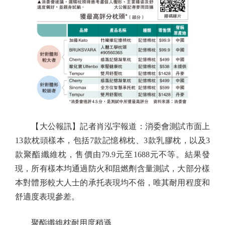
【大公報訊】記者肖泓宇報道：消委會測試市面上
13款枕頭樣本，包括7款記憶棉枕、3款乳膠枕，以及3
款聚酯纖維枕，售價由79.9元至1688元不等。結果發
現，所有樣本均通過防火和阻燃劑含量測試，大部分樣
本對體形較大人士的承托表現均不俗，唯其耐用程度和
舒適度表現參差。
聚酯纖維枕耐用度稍遜