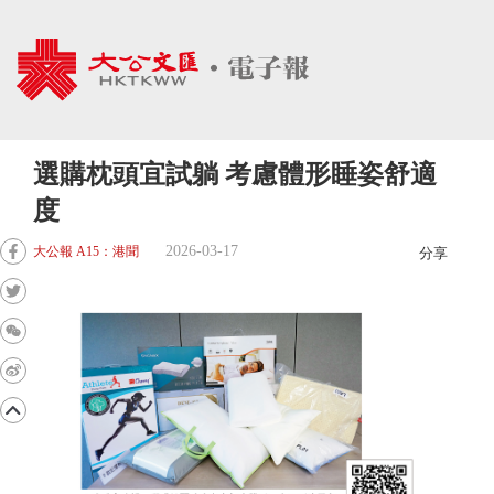
選購枕頭宜試躺 考慮體形睡姿舒適
度
2026-03-17
大公報 A15：港聞
分享