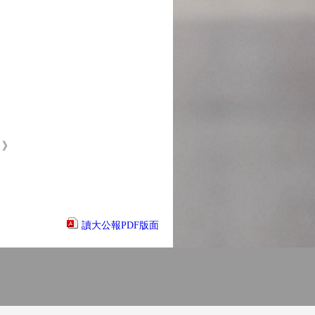
）》
讀大公報PDF版面