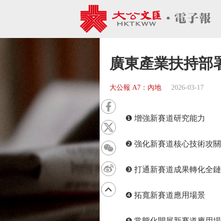
廣東產業扶持部
大公報 A7：內地
2026-03-17
❶ 增強新賽道研究能力
❷ 強化新賽道核心技術攻關
❸ 打通新賽道成果轉化全鏈
❹ 拓寬新賽道應用場景
❺ 常態化開展新賽道應用場