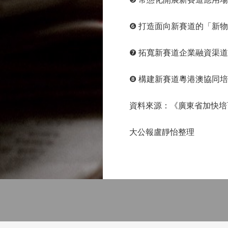
❻ 打造面向新賽道的「新物
❼ 拓寬新賽道企業融資渠道
❽ 構建新賽道粵港澳協同培
資料來源：《廣東省加快培育發展
大公報盧靜怡整理