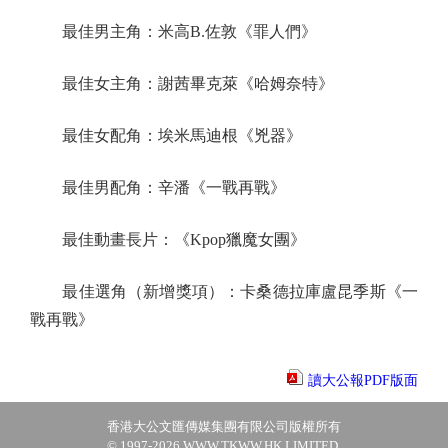
最佳男主角：米高B.佐敦《罪人們》
最佳女主角：謝茜畢克萊《哈姆奈特》
最佳女配角：埃米馬迪根《兇器》
最佳男配角：辛潘《一戰再戰》
最佳動畫長片：《Kpop獵魔女團》
最佳選角（新增獎項）：卡桑德拉庫盧昆季斯《一
戰再戰》
讀大公報PDF版面
香港大公文匯傳媒集團有限公司版權所有
© 1997-2026 WWW.TKWW.HK LIMITED.