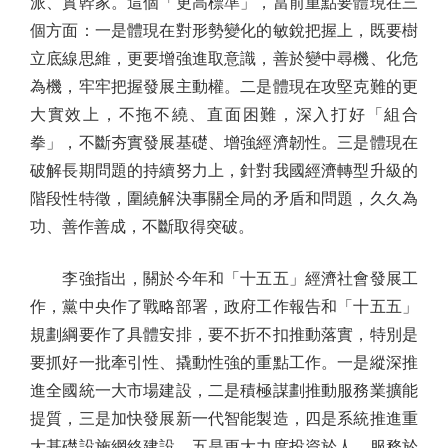
派、實幹家。這個「更高標準」，當前重點要體現在三
個方面：一是體現在對形勢變化的敏銳把握上，既要樹
立底線思維，更要增強進取意識，善於變中尋機、化危
為機，牢牢把握發展主動權。二是體現在攻堅克難的更
大實效上，不拖不繞、直面困難，深入打好「組合
拳」，不斷夯實發展基礎、增強經濟韌性。三是體現在
破解長期問題的持續努力上，針對我國經濟轉型升級的
階段性特徵，圍繞解決事關全局的矛盾和問題，久久為
功、善作善成，不斷取得突破。
李強指出，關於今年和「十五五」經濟社會發展工
作，黨中央作了戰略部署，政府工作報告和「十五五」
規劃綱要作了具體安排，要不折不扣推動落實，特別是
要抓好一批牽引性、撬動性強的重點工作。一是縱深推
進全國統一大市場建設，二是積極謀劃推動服務業擴能
提質，三是加快發展新一代智能製造，四是系統推進重
大基礎設施網絡建設，五是更大力度投資於人、服務於