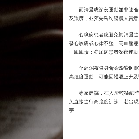
而清晨或深夜運動並非適合所
及強度，並預先諮詢醫護人員意
心臟病患者應避免於清晨進行
發心絞痛或心律不整；高血壓患
中風風險；糖尿病患者深夜運動
至於深夜健身會否影響睡眠，
高強度運動，可能因體溫上升及
專家建議，在人流較稀疏時段
免直接進行高強度訓練。若出現
宇