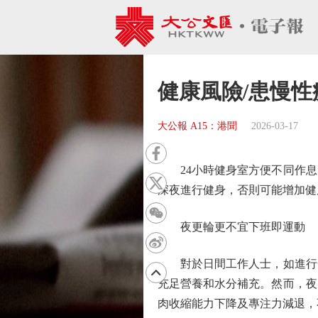
健康風險/患慢性
大公報 A15：港聞
2026-03-17
24小時健身室方便不同作息
深夜進行健身，否則可能增加健
夜更輪更不宜下班即運動
對於日間工作人士，如進行一
充足營養和水分補充。然而，夜
肉收縮能力下降及專注力減退，