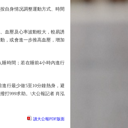
按自身情况調整運動方式、時間
、血壓及心率波動較大，較易誘
運動，或會進一步推高血壓，增加
睡時間；若在睡前4小時內進行
行最少做5至10分鐘熱身，避
999求助。\大公報記者 肖泓
讀大公報PDF版面