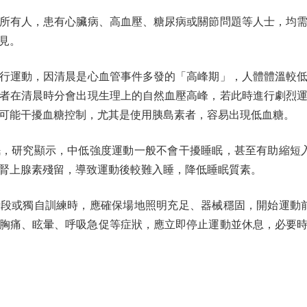
有人，患有心臟病、高血壓、糖尿病或關節問題等人士，均需
見。
運動，因清晨是心血管事件多發的「高峰期」，人體體溫較低
者在清晨時分會出現生理上的自然血壓高峰，若此時進行劇烈
可能干擾血糖控制，尤其是使用胰島素者，容易出現低血糖。
研究顯示，中低強度運動一般不會干擾睡眠，甚至有助縮短入
腎上腺素殘留，導致運動後較難入睡，降低睡眠質素。
或獨自訓練時，應確保場地照明充足、器械穩固，開始運動前進
胸痛、眩暈、呼吸急促等症狀，應立即停止運動並休息，必要時撥打