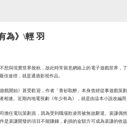
有為》\輕 羽
想與現實世界脫軌，故此時常留意網絡上的電子遊戲世界，了
最佳途徑，就是通過影視作品。
戲開始》甚受歡迎，作者「青衫取醉」本身曾經從事遊戲策劃
者相連。近期內地電視劇《年少有為》，就是由這本小說改編而
擔任電玩策劃員，因為受到職場欺凌而被無故辭退。裴謙偶然
件是裴謙開發的項目不能賺錢，虧損的金額方可成為裴謙的收