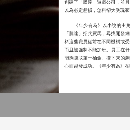
創建了「騰達」遊戲公司，並且
以為必定虧損，怎料卻大受玩家
《年少有為》以小說的主角裴
「騰達」招兵買馬，尋找開發網
料這些職員從前在不同機構或受
而且被強制不能加班。員工在舒
能夠賺取第一桶金。接下來的劇
心而越發成功。《年少有為》在