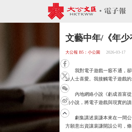
文藝中年/《年少
大公報 B5：小公園
2026-03-17
我對電子遊戲一竅不通，卻不
齡人士喜愛。我接觸電子遊戲的
內地網絡小說《虧成首富從遊
的小說，將電子遊戲與現實的讀
劇集講述裴謙本來在一間公司
方願意出資讓裴謙開設公司，條