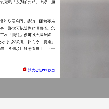
電玩遊戲「孤獨的公路」上線，滿
場的發展竅門。裴謙一開始要為
了事，那便可以達到虧損目標。怎
員工在「騰達」便可以大展拳腳，
，受到玩家歡迎，反而令「騰達」
虧錢，各個項目卻憑着員工上下一
讀大公報PDF版面