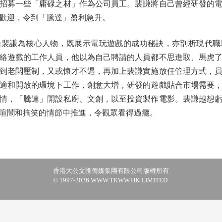
招募一些「庸碌之材」作為公司員工。裴謙將自己曾經研發的
歡迎，令到「騰達」盈利急升。
謙為核心人物，既展示電玩遊戲的成功秘訣，亦剖析現代職
絡遊戲的工作人員，他以為自己聘請的人員都不思進取、馬虎
到老闆壓制，又或懷才不遇，再加上裴謙實施放任管理方式，
適和開放的環境下工作，創意大增，研發的遊戲貼合市場需要
情，「騰達」開設私廚、文創，以至投資製作電影。裴謙越想
喧鬧和搞笑的情節中推進，令觀眾看得過癮。
香港大公文匯傳媒集團有限公司版權所有
© 1997-2026 WWW.TKWW.HK LIMITED.