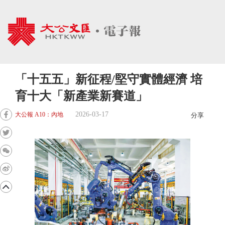
「十五五」新征程/堅守實體經濟 培
育十大「新產業新賽道」
2026-03-17
大公報 A10：內地
分享