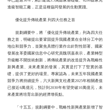
率已超過30%，累計建成3.5萬餘家基礎級、8200餘家先
進級智能工廠，正是這種協同發展的生動實踐。
優化提升傳統產業 列四大任務之首
規劃綱要中，將「優化提升傳統產業」列為四大任
務之首，明確提出要鞏固提升我國產業在全球分工中的
地位和競爭力，並聚焦具體行業作出針對性部署。國家
發展改革委國家信息中心研究員魏琪嘉表示，產業轉型
升級離不開技術創新，將傳統產業的改造提升為戰略性
新興產業、未來產業的發展，其實是打下了堅實的基
礎，提供了更好的場景。專家認為，未來五年我國產業
競爭力將持續提升，六大新興支柱產業2025年相關產值
已接近6萬億元，預計到2030年有望突破10萬億元，未
來產業將培育出新的經濟增長點。
「十五五」規劃綱要中，戰略性新興產業新增了智