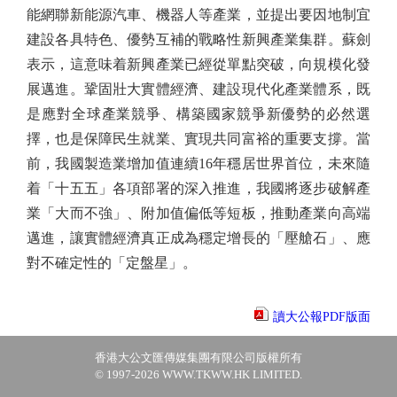
能網聯新能源汽車、機器人等產業，並提出要因地制宜
建設各具特色、優勢互補的戰略性新興產業集群。蘇劍
表示，這意味着新興產業已經從單點突破，向規模化發
展邁進。鞏固壯大實體經濟、建設現代化產業體系，既
是應對全球產業競爭、構築國家競爭新優勢的必然選
擇，也是保障民生就業、實現共同富裕的重要支撐。當
前，我國製造業增加值連續16年穩居世界首位，未來隨
着「十五五」各項部署的深入推進，我國將逐步破解產
業「大而不強」、附加值偏低等短板，推動產業向高端
邁進，讓實體經濟真正成為穩定增長的「壓艙石」、應
對不確定性的「定盤星」。
讀大公報PDF版面
香港大公文匯傳媒集團有限公司版權所有
© 1997-2026 WWW.TKWW.HK LIMITED.