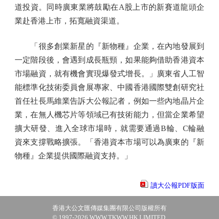
道投資。同時廣東業將鼓勵在A股上市的新賽道龍頭企
業赴香港上市，拓寬融資渠道。
「很多創業新星的『新物種』企業，在內地發展到
一定階段後，會遇到成長瓶頸，如果能夠借助香港資本
市場融資，就有機會實現爆發式增長。」廣東省人工智
能標準化技術委員會展專家、中國香港國際雙創研究社
首任社長馬維業告訴大公報記者，例如一些內地晶片企
業，在無人機芯片等領域已有技術能力，但當企業希望
擴大研發、進入全球市場時，就需要通過B輪、C輪融
資來支撐戰略擴張。「香港資本市場可以為廣東的『新
物種』企業提供國際融資支持。」
讀大公報PDF版面
香港大公文匯傳媒集團有限公司版權所有
© 1997-2026 WWW.TKWW.HK LIMITED.