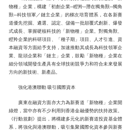
物種」企業，構建「初創企業─瞪羚─潛在獨角獸─獨角
獸─科技領軍／鏈主企業」的梯次培育體系，在各新賽
道優先挖掘、遴選、認定、儲備一批顛覆式創新、爆發
式成長、掌握硬核科技的「新物種」企業。對獨角獸、
瞪羚企業的科研項目、「種子期」項目、人才引進、資
本融資等方面給予支持，加速推動其成長為科技領軍企
業、龍頭企業和「鏈主」企業，鼓勵「新物種」企業在
細分領域開發生產具有全球技術競爭力和符合未來發展
方向的新技術、新產品。
強化港澳聯動 吸引國際資本
廣東在融資方面亦大力為新賽道「新物種」企業開
綠燈，當中亦有不少利用到香港金融優勢的扶持政策。
《行動規劃》提出，將構建多元化的新賽道投資基金體
系，將強化與港澳聯動，吸引集聚國際化資本參與新賽