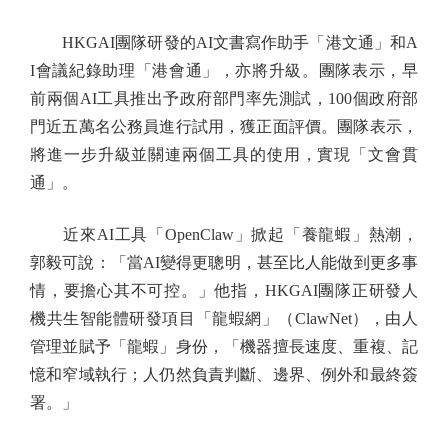
HKGAI團隊研發的AI文書寫作助手「港文通」和A
I會議紀錄助理「港會通」，亦將升級。團隊表示，早
前兩個AI工具推出予政府部門率先測試，100個政府部
門近五萬名公務員進行試用，獲正面評價。團隊表示，
將進一步升級並關連兩個工具的使用，實現「文會貫
通」。
近來AI工具「OpenClaw」掀起「養龍蝦」熱潮，
郭毅可說：「當AI變得更聰明，甚至比人能做到更多事
情，要擔心其不可控。」他指，HKGAI團隊正研發人
機共生智能體研發項目「龍蝦網」（ClawNet），由人
管理並賦予「龍蝦」身份，「機器擅長速度、重複、記
憶和窄域執行；人仍然負責判斷、邊界、例外和最終簽
署。」