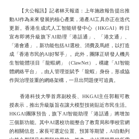
【大公報訊】記者林天報道：上年施政報告提出推
動AI作為未來發展的核心產業，港產AI工具亦正在迭代
更新。香港生成式人工智能研發中心（HKGAI）昨日
宣布即將升級旗下AI助理「港話通」、「港文通」、
「港會通」，新功能包括AI選校、消費及馬經，以打造
成「香港市民的AI好幫手」。此外，團隊正研發人機共
生智能體項目「龍蝦網」（ClawNet），構建「AI智能
體網絡平台」，由人管理並賦予「龍蝦」身份，形成協
作與治理並重的網絡架構，一旦出問題便可追責。
香港科技大學首席副校長、HKGAI主任郭毅可教
授表示，推出升級版旨在讓大模型技術貼近市民生活。
HKGAI團隊預告，旗下AI智能助理「港話通」將增加
三個新功能。其中AI選校功能整合了教育局和學校官網
的相關信息，家長可選定位置、預算等期望，AI自動列