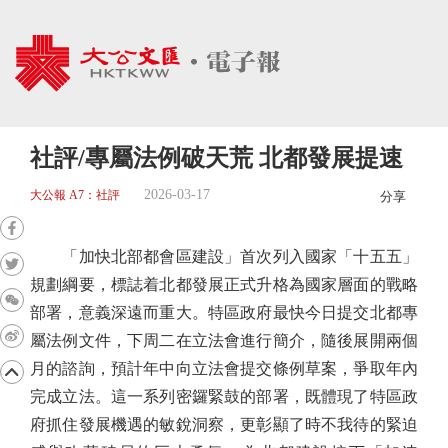
社評/專屬法例破天荒 北都發展提速
2026-03-17
大公報 A7：社評
分享
「加快北部都會區建設」首次列入國家「十五五」
規劃綱要，標誌着北都發展正式升格為國家層面的戰略
部署，意義深遠而重大。特區政府最快今日提交北都專
屬法例文件，下周二在立法會進行簡介，隨後展開兩個
月的諮詢，預計年中向立法會提交條例草案，爭取年內
完成立法。這一系列密鑼緊鼓的部署，既體現了特區政
府抓住發展機遇的敏銳洞察，更彰顯了時不我待的緊迫