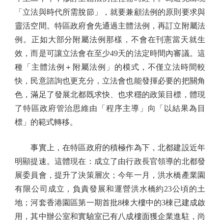
「立法與時代所需脫節」，就要兼顧法例的原則要求與
靈活空間。特區政府會先通過主體法例，再訂立附屬法
例。正如大部分附屬法例那樣，不會在刊憲當天就生
效，而是可讓立法會在至少49天的法定時間內審議。這
種「主體法例＋附屬法例」的模式，不僅立法時間較
快，民意諮詢也更充分，立法會也能發揮必要的把關角
色，滿足了發展北都既求快、也求穩的政策目標，體現
了特區政府管治思維由「程序主導」向「以結果為目
標」的範式轉移。
事實上，在特區政府的積極作為下，北都建設近年
明顯提速。這體現在：成立了由行政長官領導的北都發
展委員會，提升了決策層次；今年一月，洪水橋產業園
有限公司成立，負責發展和運營洪水橋約23公頃的土
地；河套香港園區第一期首批8棟大樓中的3棟已建成啟
用，其中辦公室和實驗室已有八成樓面獲企業進駐，尚