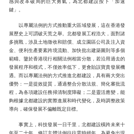
感與改革破局的巨大勇氣，為北都建設按下「加速
鍵」。
以專屬法例的方式推動重大區域發展，這在香港發
展歷史上可謂破天荒之舉。北都發展工程浩大，面對諸
多挑戰，涉及土地徵收和賠償、成立園區公司及注入資
金、便利生產要素跨境流動、加快批出建築圖則等多個
範疇。鑒於香港現行相關法例相當分散，若沿用過去的
發展程序和模式，不僅效率低下，更會貽誤寶貴發展機
遇。而以專屬法例的方式推進北都建設，具有兩大突出
優勢：一是提效提質，通過整合分散法規、簡化審批流
程，為各項建設任務掃清制度障礙；二是靈活應變，能
夠根據北都建設的實際進展和時代變化，及時調整政策
導向，確保發展不偏離既定目標。
事實上，科技發展一日千里，北都建設橫跨未來十
年至二十年，修訂主體法例往往需時經年。為避免出現