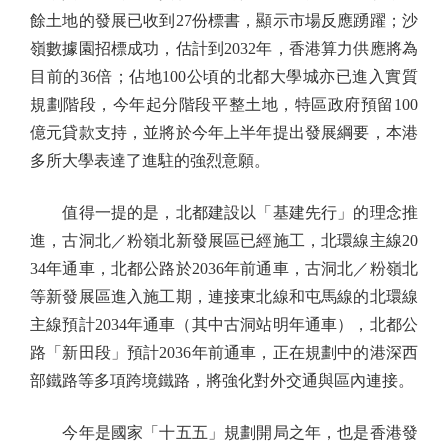
餘土地的發展已收到27份標書，顯示市場反應踴躍；沙
嶺數據園招標成功，估計到2032年，香港算力供應將為
目前的36倍；佔地100公頃的北都大學城亦已進入實質
規劃階段，今年起分階段平整土地，特區政府預留100
億元貸款支持，並將於今年上半年提出發展綱要，本港
多所大學表達了進駐的強烈意願。
值得一提的是，北都建設以「基建先行」的理念推
進，古洞北／粉嶺北新發展區已經施工，北環線主線20
34年通車，北都公路於2036年前通車，古洞北／粉嶺北
等新發展區進入施工期，連接東北線和屯馬線的北環線
主線預計2034年通車（其中古洞站明年通車），北都公
路「新田段」預計2036年前通車，正在規劃中的港深西
部鐵路等多項跨境鐵路，將強化對外交通與區內連接。
今年是國家「十五五」規劃開局之年，也是香港發