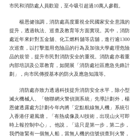
市民和消防處人員歡迎，至今吸引超過10萬人參觀。
楊恩健強調，消防處高度重視全民國家安全意識的
提升，透過執法、巡查及教育等方面實現。其中，消防
處近年來針對五金舖、化工燃料舖等店舖，進行逾1300
次巡查，以打擊濫用危險品的行為及加強大學處理危險
品的規管，提升市民對消防安全的重視。消防處亦着重
內部培訓及公眾教育，如開展「消防處社區應急先鋒計
劃」，向市民傳授基本的防火及應急知識等。
消防處亦致力透過科技提升消防安全水平，除小型
滅火機械人、「物聯網火警偵測系統」先導計劃外，楊
恩健透露處方計劃今年內將「定點航線無人機」系統引
入香港仔避風塘，「有熱成像及AI技術，出現山火可即
時上報控制中心」。他說，「這只是第一步，第二步，
我們做緊有一個無人船，當無人機的信號偵查到火警，