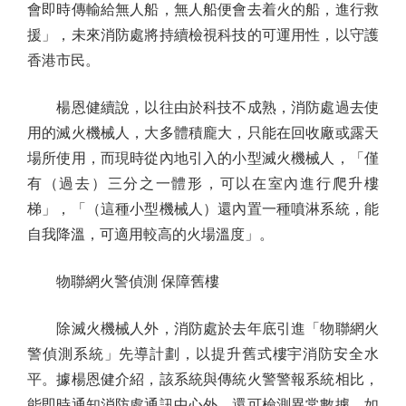
會即時傳輸給無人船，無人船便會去着火的船，進行救
援」，未來消防處將持續檢視科技的可運用性，以守護
香港市民。
楊恩健續說，以往由於科技不成熟，消防處過去使
用的滅火機械人，大多體積龐大，只能在回收廠或露天
場所使用，而現時從內地引入的小型滅火機械人，「僅
有（過去）三分之一體形，可以在室內進行爬升樓
梯」，「（這種小型機械人）還內置一種噴淋系統，能
自我降溫，可適用較高的火場溫度」。
物聯網火警偵測 保障舊樓
除滅火機械人外，消防處於去年底引進「物聯網火
警偵測系統」先導計劃，以提升舊式樓宇消防安全水
平。據楊恩健介紹，該系統與傳統火警警報系統相比，
能即時通知消防處通訊中心外，還可檢測異常數據，如