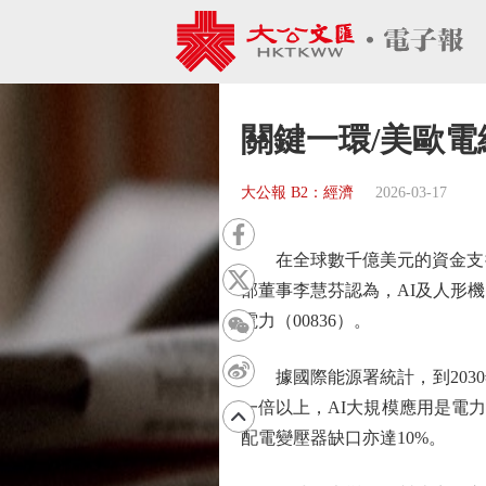
關鍵一環/美歐電
大公報 B2：經濟
2026-03-17
在全球數千億美元的資金支持
部董事李慧芬認為，AI及人形
電力（00836）。
據國際能源署統計，到2030
一倍以上，AI大規模應用是電
配電變壓器缺口亦達10%。