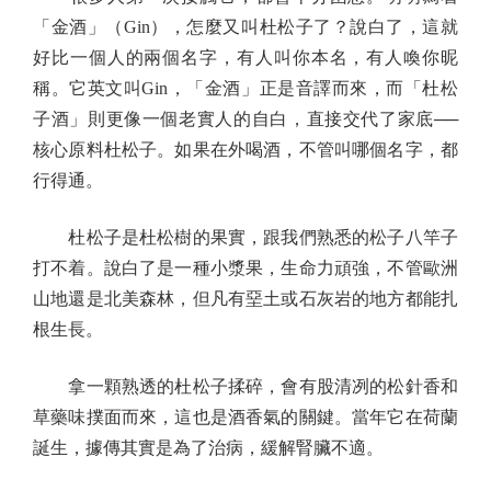
「金酒」（Gin），怎麼又叫杜松子了？說白了，這就
好比一個人的兩個名字，有人叫你本名，有人喚你昵
稱。它英文叫Gin，「金酒」正是音譯而來，而「杜松
子酒」則更像一個老實人的自白，直接交代了家底──
核心原料杜松子。如果在外喝酒，不管叫哪個名字，都
行得通。
杜松子是杜松樹的果實，跟我們熟悉的松子八竿子
打不着。說白了是一種小漿果，生命力頑強，不管歐洲
山地還是北美森林，但凡有堊土或石灰岩的地方都能扎
根生長。
拿一顆熟透的杜松子揉碎，會有股清冽的松針香和
草藥味撲面而來，這也是酒香氣的關鍵。當年它在荷蘭
誕生，據傳其實是為了治病，緩解腎臟不適。