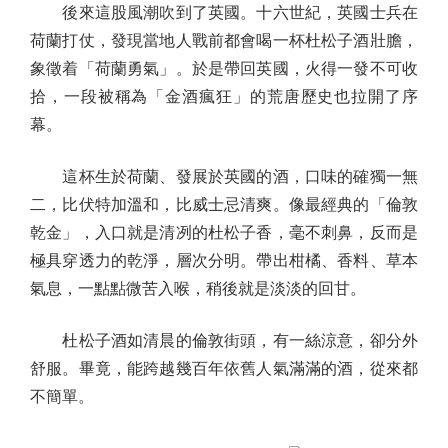
後來這股風潮吹到了英國。十六世紀，英國士兵在
荷蘭打仗，發現當地人戰前都會喝一杯杜松子酒壯膽，
象徵着「荷蘭勇氣」。於是帶回英國，火得一發不可收
拾，一段被稱為「金酒瘋狂」的荒唐歷史也拉開了序
幕。
這杯生於荷蘭、發展於英國的酒，口味的確獨一無
二，比伏特加溫和，比威士忌清爽。像最經典的「倫敦
乾金」，入口就是清冽的杜松子香，毫不刺鼻，反而是
極具穿透力的乾淨，層次分明。帶出柑橘、香料、草本
氣息，一點點微苦入喉，稍後就是淡淡的回甘。
杜松子酒如清晨的倫敦街頭，有一絲涼意，卻分外
舒服。畢竟，能跨越幾百年依舊人氣滿滿的酒，從來都
不簡單。